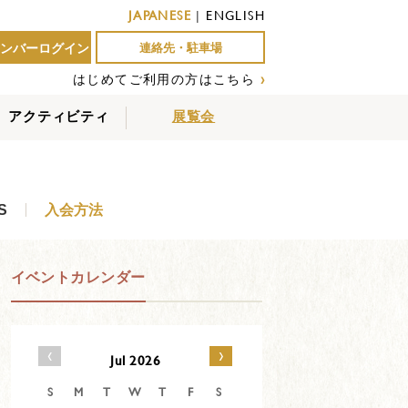
JAPANESE
|
ENGLISH
ンバーログイン
連絡先・駐車場
はじめてご利用の方はこちら
›
アクティビティ
展覧会
屋外アクティビティ
室内アクティビティ
EVENTS
S
入会方法
イベントカレンダー
‹
›
Jul 2026
S
M
T
W
T
F
S