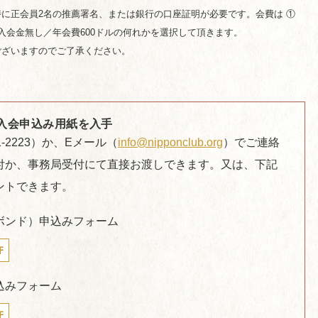
時に正会員2名の推薦署名、または銀行の口座証明が必要です。会費は ①
② 入会金無し／年会費600ドルの何れかを選択して頂きます。
ございますのでご了承ください。
入会申込み用紙を入手
1-2223）か、Eメール（
info@nipponclub.org
）でご連絡
付か、事務局受付にて直接お渡しできます。又は、下記
ントできます。
ボンド）申込みフォーム
F
込みフォーム
F