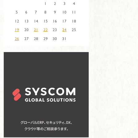
1
2
3
4
5
6
7
8
9
10
11
12
13
14
15
16
17
18
19
20
21
22
23
24
25
26
27
28
29
30
31