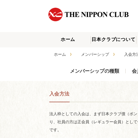
ホーム
日本クラブについて
›
›
ホーム
メンバーシップ
入会
メンバーシップの種類
会
入会方法
法人枠としての入会は、まず日本クラブ債（ボンド
り、社員の方は正会員（レギュラー会員）として何
です。