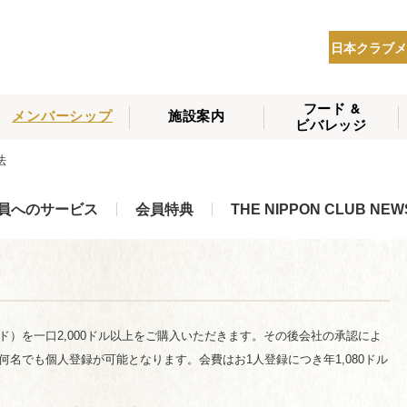
日本クラブメ
フード &
メンバーシップ
施設案内
ビバレッジ
THE NIPPON CLUB
方法
メンバーシップの種
会員へのサービス
会員特典
入会方法
NEWS
類
員へのサービス
会員特典
THE NIPPON CLUB NEW
）を一口2,000ドル以上をご購入いただきます。その後会社の承認によ
名でも個人登録が可能となります。会費はお1人登録につき年1,080ドル