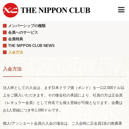
メンバーシップの種類
JAPANESE
|
ENGLISH
会員へのサービス
会員特典
日本クラブメンバーログイン
連絡先・駐車場
THE NIPPON CLUB NEWS
はじめてご利用の方はこちら
›
入会方法
入会方法
法人枠としての入会は、まず日本クラブ債（ボンド）を一口2,000ドル以
上をご購入いただきます。その後会社の承認により、社員の方は正会員
（レギュラー会員）として何名でも個人登録が可能となります。会費は
お1人登録につき年1,080ドルです。
個人/アソシエート会員の入会の場合は、ご入会時に正会員2名の推薦署