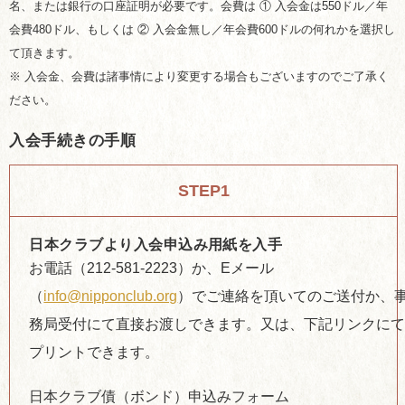
名、または銀行の口座証明が必要です。会費は ① 入会金は550ドル／年
会費480ドル、もしくは ② 入会金無し／年会費600ドルの何れかを選択し
て頂きます。
※ 入会金、会費は諸事情により変更する場合もございますのでご了承く
ださい。
入会手続きの手順
STEP1
日本クラブより入会申込み用紙を入手
お電話（212-581-2223）か、Eメール
（
info@nipponclub.org
）でご連絡を頂いてのご送付か、
務局受付にて直接お渡しできます。又は、下記リンクに
プリントできます。
日本クラブ債（ボンド）申込みフォーム