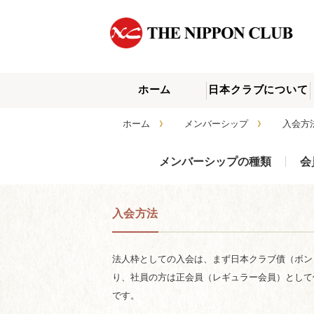
ホーム
日本クラブについて
›
›
ホーム
メンバーシップ
入会
メンバーシップの種類
会
入会方法
法人枠としての入会は、まず日本クラブ債（ボンド
り、社員の方は正会員（レギュラー会員）として何
です。