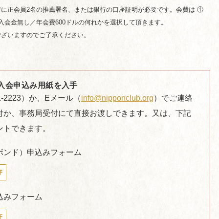
時に正会員2名の推薦署名、または銀行の口座証明が必要です。会費は ①
② 入会金無し／年会費600ドルの何れかを選択して頂きます。
ございますのでご了承ください。
入会申込み用紙を入手
1-2223）か、Eメール（
info@nipponclub.org
）でご連絡
付か、事務局受付にて直接お渡しできます。又は、下記
ントできます。
ボンド）申込みフォーム
F
込みフォーム
F