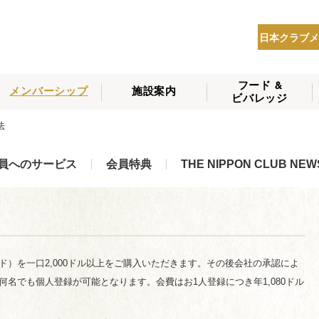
日本クラブメ
フード &
メンバーシップ
施設案内
ビバレッジ
THE NIPPON CLUB
方法
メンバーシップの種
会員へのサービス
会員特典
入会方法
NEWS
類
員へのサービス
会員特典
THE NIPPON CLUB NEW
）を一口2,000ドル以上をご購入いただきます。その後会社の承認によ
名でも個人登録が可能となります。会費はお1人登録につき年1,080ドル