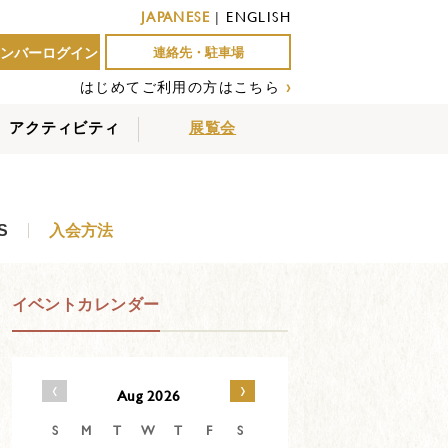
JAPANESE
|
ENGLISH
ンバーログイン
連絡先・駐車場
はじめてご利用の方はこちら
›
アクティビティ
展覧会
屋外アクティビティ
室内アクティビティ
EVENTS
S
入会方法
イベントカレンダー
‹
›
Aug 2026
S
M
T
W
T
F
S