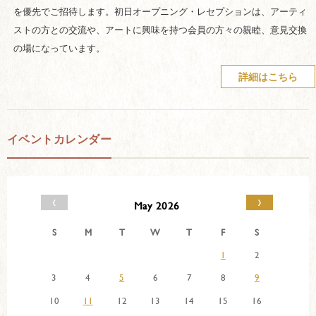
を優先でご招待します。初日オープニング・レセプションは、アーティ
ストの方との交流や、アートに興味を持つ会員の方々の親睦、意見交換
の場になっています。
詳細はこちら
イベントカレンダー
‹
›
May 2026
S
M
T
W
T
F
S
1
2
3
4
5
6
7
8
9
10
11
12
13
14
15
16