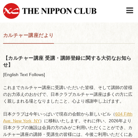
JAPANESE
|
ENGLISH
カルチャー講座だより
日本クラブメンバーログイン
連絡先・駐車場
はじめてご利用の方はこちら
›
【カルチャー講座 受講・講師登録に関する大切なお知ら
せ】
[English Text Follows]
これまでカルチャー講座に受講いただいた皆様、そして講師の皆様
のお力添えのおかげで、日本クラブカルチャー講座は多くの方に広
く親しまれる場となりましたこと、心より感謝申し上げます。
日本クラブは今年いっぱいで現在の会館から新しいビル（
604 Fifth
Ave. New York, NY
）に移転いたします。それに伴い、2026年より
日本クラブの施設は会員の方のみがご利用いただくことができ、カ
ルチャー講座の講師・受講生の皆様には、今後ご利用いただくにあ