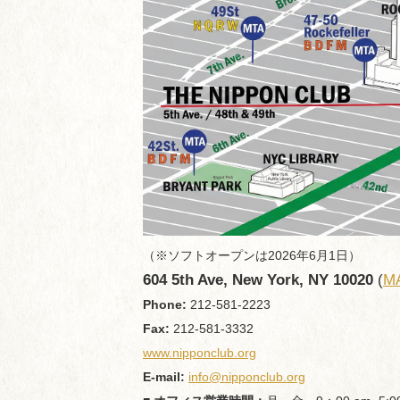
（※ソフトオープンは2026年6月1日）
604 5th Ave, New York, NY 10020
(
M
Phone:
212-581-2223
Fax:
212-581-3332
www.nipponclub.org
E-mail:
info@nipponclub.org