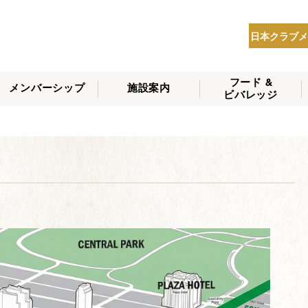
日本クラブメ
フード &
メンバーシップ
施設案内
ビバレッジ
THE NIPPON CLUB
メンバーシップの種
会員へのサービス
会員特典
入会方法
NEWS
類