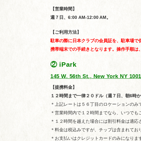
【営業時間】
週７日、6:00 AM-12:00 AM。
【ご利用方法】
駐車の際に日本クラブの会員証を、駐車場で
携帯端末での手続きとなります。操作手順は
② iPark
145 W. 56th St., New York NY 100
【提携料金】
１２時間まで一律２０ドル（週７日、朝6時か
＊上記レートは５６丁目のロケーションのみ
＊営業時間内で１２時間までなら、いつでも
＊１２時間を越えた場合には割引料金は適応
＊料金は税込みですが、チップは含まれてお
＊お支払いはクレジットカードのみになりま