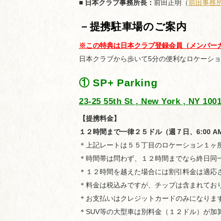
■ 日本クラブ事務所長：
前田正明（
前田事務
－提携駐車場のご案内
※この特典は日本クラブ登録会員（メンバー
日本クラブから歩いて5分の便利なロケーシ
① SP+ Parking
23-25 55th St , New York , NY 100
【提携料金】
１２時間まで一律２５ドル（週７日、6:00 AM-1
＊上記レートは５５丁目のロケーション１ヶ
＊時間帯は問わず、１２時間までなら終日同
＊１２時間を越えた場合には割引料金は適応
＊料金は税込みですが、チップは含まれてお
＊お支払いはクレジットカードのみになりま
＊SUV等の大型車は別料金（１２ドル）が加