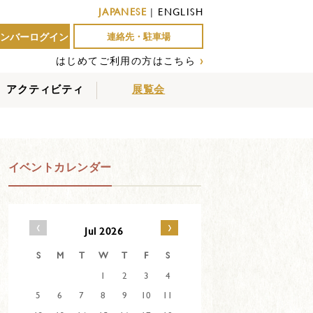
JAPANESE
|
ENGLISH
ンバーログイン
連絡先・駐車場
はじめてご利用の方はこちら
›
アクティビティ
展覧会
屋外アクティビティ
室内アクティビティ
EVENTS
イベントカレンダー
‹
›
Jul 2026
S
M
T
W
T
F
S
1
2
3
4
5
6
7
8
9
10
11