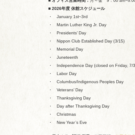
■ オフィス営業時間：
月～金 9：00 am~5:
■ 2026年度 休館スケジュール
・ January 1st~3rd
・ Martin Luther King Jr. Day
・ Presidents’ Day
・ Nippon Club Established Day (3/15)
・ Memorial Day
・ Juneteenth
・ Independence Day (closed on Friday, 7/3
・ Labor Day
・ Columbus/Indigenous Peoples Day
・ Veterans’ Day
・ Thanksgiving Day
・ Day after Thanksgiving Day
・ Christmas
・ New Year’s Eve