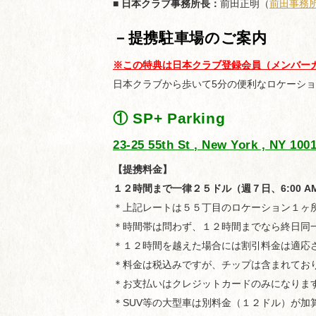
■ 日本クラブ事務所長：
前田正明（
前田事務
－提携駐車場のご案内
※この特典は日本クラブ登録会員（メンバー
日本クラブから歩いて5分の便利なロケーシ
① SP+ Parking
23-25 55th St , New York , NY 100
【提携料金】
１２時間まで一律２５ドル（週７日、6:00 AM-1
＊上記レートは５５丁目のロケーション１ヶ
＊時間帯は問わず、１２時間までなら終日同
＊１２時間を越えた場合には割引料金は適応
＊料金は税込みですが、チップは含まれてお
＊お支払いはクレジットカードのみになりま
＊SUV等の大型車は別料金（１２ドル）が加