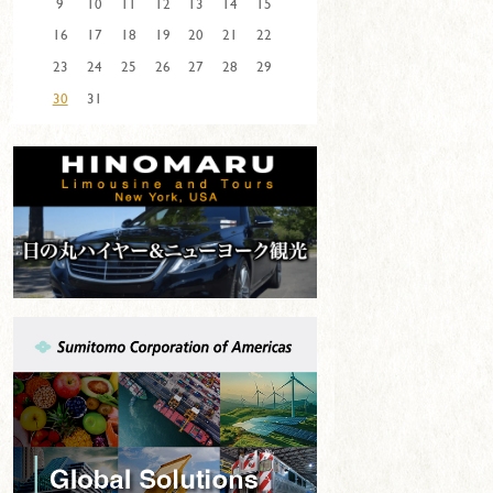
9
10
11
12
13
14
15
16
17
18
19
20
21
22
23
24
25
26
27
28
29
30
31