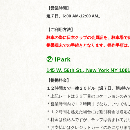
【営業時間】
週７日、6:00 AM-12:00 AM。
【ご利用方法】
駐車の際に日本クラブの会員証を、駐車場で
携帯端末での手続きとなります。操作手順は
② iPark
145 W. 56th St., New York NY 100
【提携料金】
１２時間まで一律２０ドル（週７日、朝6時か
＊上記レートは５６丁目のロケーションのみ
＊営業時間内で１２時間までなら、いつでも
＊１２時間を越えた場合には割引料金は適応
＊料金は税込みですが、チップは含まれてお
＊お支払いはクレジットカードのみになりま