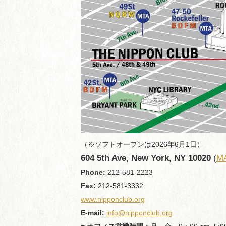
（※ソフトオープンは2026年6月1日）
604 5th Ave, New York, NY 10020
(
M
Phone:
212-581-2223
Fax:
212-581-3332
www.nipponclub.org
E-mail:
info@nipponclub.org