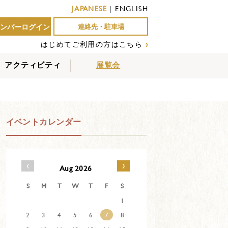
JAPANESE
|
ENGLISH
ンバーログイン
連絡先・駐車場
はじめてご利用の方はこちら
›
アクティビティ
展覧会
屋外アクティビティ
室内アクティビティ
EVENTS
イベントカレンダー
‹
›
Aug 2026
S
M
T
W
T
F
S
1
2
3
4
5
6
7
8