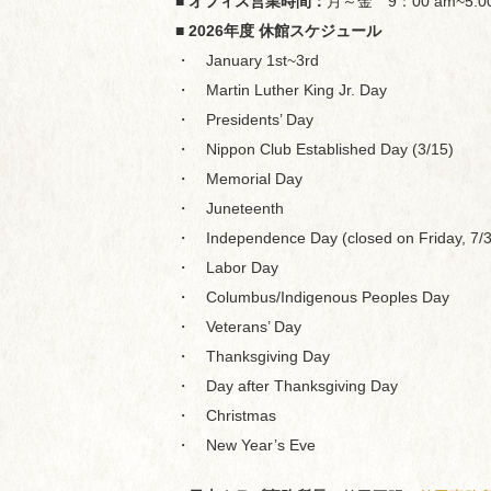
■ オフィス営業時間：
月～金 9：00 am~5:
■ 2026年度 休館スケジュール
・ January 1st~3rd
・ Martin Luther King Jr. Day
・ Presidents’ Day
・ Nippon Club Established Day (3/15)
・ Memorial Day
・ Juneteenth
・ Independence Day (closed on Friday, 7/3
・ Labor Day
・ Columbus/Indigenous Peoples Day
・ Veterans’ Day
・ Thanksgiving Day
・ Day after Thanksgiving Day
・ Christmas
・ New Year’s Eve