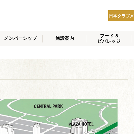
日本クラブメ
フード &
メンバーシップ
施設案内
ビバレッジ
THE NIPPON CLUB
メンバーシップの種
会員へのサービス
会員特典
入会方法
NEWS
類