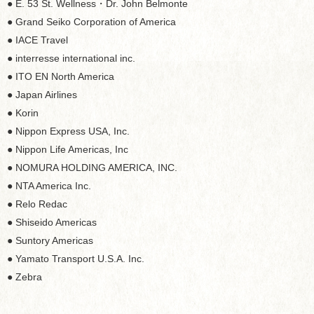
● E. 53 St. Wellness・Dr. John Belmonte
● Grand Seiko Corporation of America
● IACE Travel
● interresse international inc.
● ITO EN North America
● Japan Airlines
● Korin
● Nippon Express USA, Inc.
● Nippon Life Americas, Inc
● NOMURA HOLDING AMERICA, INC.
● NTA America Inc.
● Relo Redac
● Shiseido Americas
● Suntory Americas
● Yamato Transport U.S.A. Inc.
● Zebra