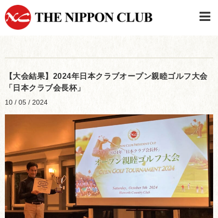
JAPANESE
|
ENGLISH
日本クラブメンバーログイン
連絡先・駐車場
【大会結果】2024年日本クラブオープン親睦ゴルフ大会
はじめてご利用の方はこちら
›
「日本クラブ会長杯」
10 / 05 / 2024