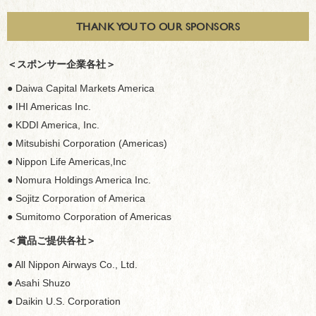
THANK YOU TO OUR SPONSORS
＜スポンサー企業各社＞
● Daiwa Capital Markets America
● IHI Americas Inc.
● KDDI America, Inc.
● Mitsubishi Corporation (Americas)
● Nippon Life Americas,Inc
● Nomura Holdings America Inc.
● Sojitz Corporation of America
● Sumitomo Corporation of Americas
＜賞品ご提供各社＞
● All Nippon Airways Co., Ltd.
● Asahi Shuzo
● Daikin U.S. Corporation