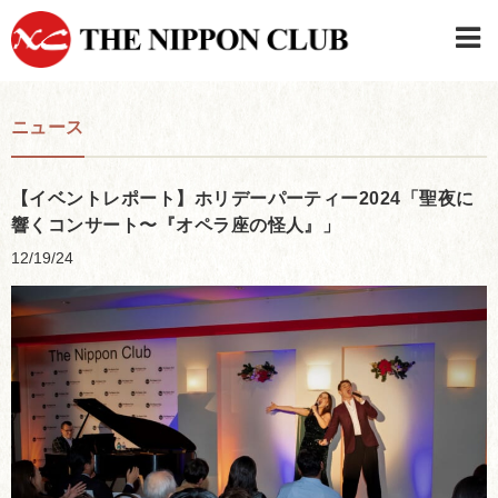
JAPANESE
|
ENGLISH
ニュース
日本クラブメンバーログイン
連絡先・駐車場
はじめてご利用の方はこちら
›
【イベントレポート】ホリデーパーティー2024「聖夜に
響くコンサート〜『オペラ座の怪人』」
12/19/24