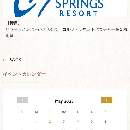
【特典】
リワードメンバーのご入会で、ゴルフ・ラウンドバウチャーを２枚
進呈
‹
BACK
イベントカレンダー
‹
›
May 2023
S
M
T
W
T
F
S
1
2
3
4
5
6