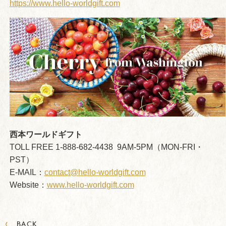
https://www.hello-worldgift.com
西本ワールドギフト
TOLL FREE 1-888-682-4438 9AM-5PM（MON-FRI・
PST）
E-MAIL：
contact@hello-worldgift.com
Website：
www.hello-worldgift.com
‹
BACK