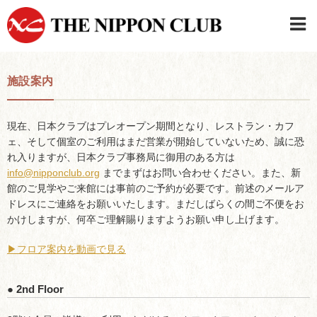
JAPANESE
|
ENGLISH
施設案内
日本クラブメンバーログイン
連絡先・駐車場
はじめてご利用の方はこちら
›
現在、日本クラブはプレオープン期間となり、レストラン・カフ
ェ、そして個室のご利用はまだ営業が開始していないため、誠に恐
れ入りますが、日本クラブ事務局に御用のある方は
info@nipponclub.org
までまずはお問い合わせください。また、新
館のご見学やご来館には事前のご予約が必要です。前述のメールア
ドレスにご連絡をお願いいたします。まだしばらくの間ご不便をお
かけしますが、何卒ご理解賜りますようお願い申し上げます。
▶︎フロア案内を動画で見る
● 2nd Floor