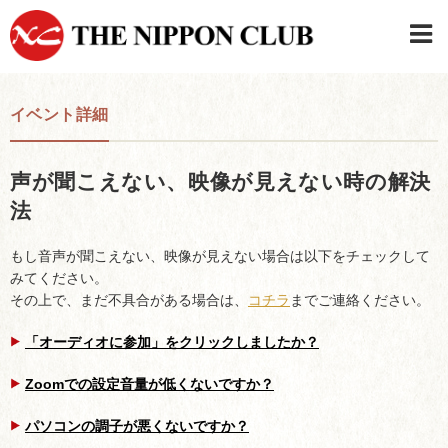
JAPANESE
|
ENGLISH
イベント詳細
日本クラブメンバーログイン
連絡先・駐車場
声が聞こえない、映像が見えない時の解決
はじめてご利用の方はこちら
›
法
もし音声が聞こえない、映像が見えない場合は以下をチェックして
みてください。
その上で、まだ不具合がある場合は、
コチラ
までご連絡ください。
「オーディオに参加」をクリックしましたか？
Zoomでの設定音量が低くないですか？
パソコンの調子が悪くないですか？