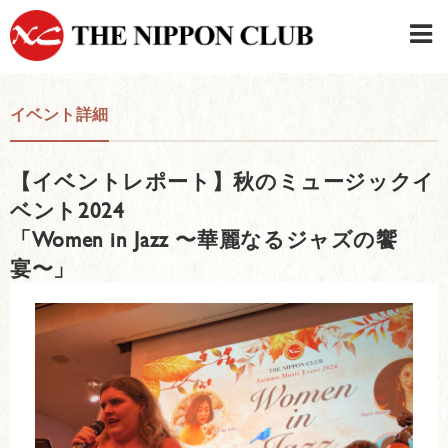
JAPANESE
|
ENGLISH
イベント詳細
日本クラブメンバーログイン
連絡先・駐車場
【イベントレポート】秋のミュージックイ
はじめてご利用の方はこちら
›
ベント2024
「Women in Jazz 〜華麗なるジャズの饗
宴〜」