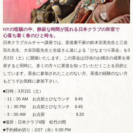
NYの喧騒の中、静寂な時間が流れる日本クラブの和室で
心落ち着く春のひと時を。
日本クラブカルチャー講座では、茶道裏千家の鈴木宗美先生と三谷
宗久先生、大谷宗藍先生と生徒さん達による「ひなまつり茶会」を3
月2日（土）に開催いたします。この茶会は日頃のお稽古の成果を発
表すると同時に、多くの方々に茶道を知っていただくことを目的と
しています。茶会に参加されたことのない方、茶道の経験のない方
もどうぞお気軽に参加下さい。
■日時：3月2日（土）
・11：30 AM お点前とひなランチ ＄45
・1：30 PM お点前とひなランチ ＄45
・3：00 AM お点前 ＄20
■場所：日本クラブ4階 松竹の間
■予約締め切り：2/27（水）5:00 PM