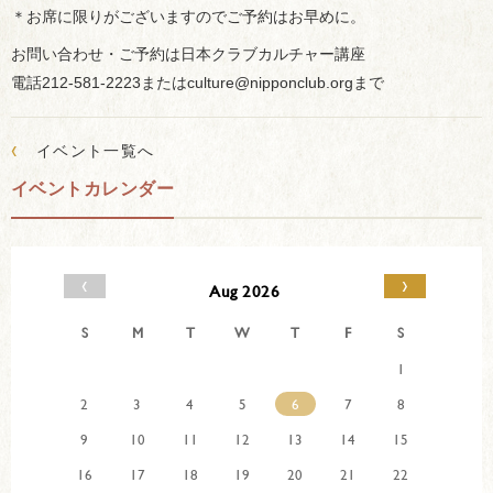
＊お席に限りがございますのでご予約はお早めに。
お問い合わせ・ご予約は日本クラブカルチャー講座
電話212-581-2223またはculture@nipponclub.orgまで
‹
イベント一覧へ
イベントカレンダー
‹
›
Aug 2026
S
M
T
W
T
F
S
1
2
3
4
5
6
7
8
9
10
11
12
13
14
15
16
17
18
19
20
21
22