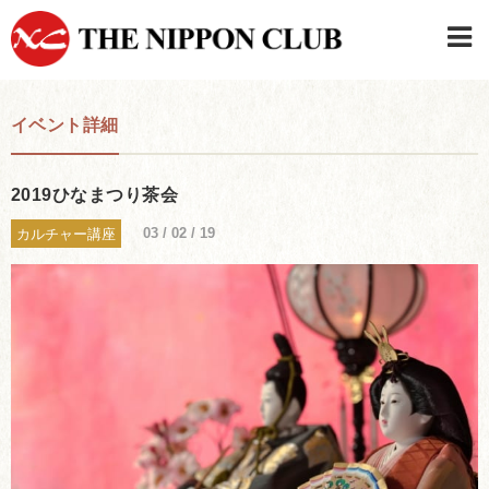
JAPANESE
|
ENGLISH
イベント詳細
日本クラブメンバーログイン
連絡先・駐車場
はじめてご利用の方はこちら
›
2019ひなまつり茶会
03 / 02 / 19
カルチャー講座