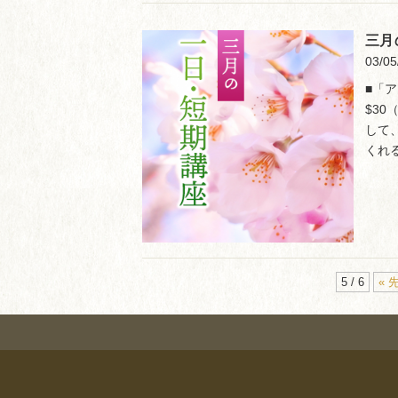
三月
03/05
■「ア
$30
して
くれ
5 / 6
« 