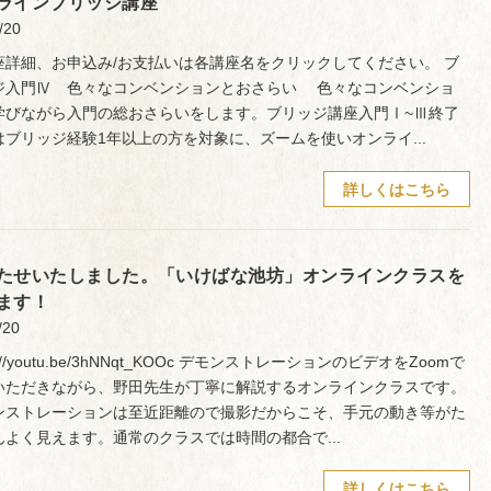
ラインブリッジ講座
/20
座詳細、お申込み/お支払いは各講座名をクリックしてください。 ブ
ジ入門Ⅳ 色々なコンベンションとおさらい 色々なコンベンショ
学びながら入門の総おさらいをします。ブリッジ講座入門Ⅰ~Ⅲ終了
はブリッジ経験1年以上の方を対象に、ズームを使いオンライ...
詳しくはこちら
たせいたしました。「いけばな池坊」オンラインクラスを
ます！
/20
ps://youtu.be/3hNNqt_KOOc デモンストレーションのビデオをZoomで
いただきながら、野田先生が丁寧に解説するオンラインクラスです。
ンストレーションは至近距離ので撮影だからこそ、手元の動き等がた
んよく見えます。通常のクラスでは時間の都合で...
詳しくはこちら