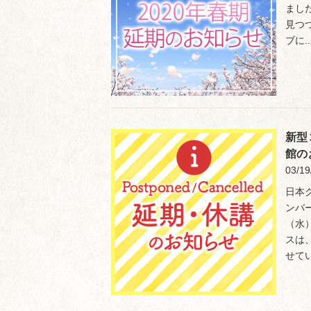
まし
見つ
ブに..
新型
館の
03/19
日本
ンバ
（水
スは
せてい