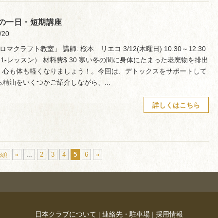
の一日・短期講座
/20
ロマクラフト教室」 講師: 桜本 リエコ 3/12(木曜日) 10:30～12:30
（1-レッスン） 材料費$ 30 寒い冬の間に身体にたまった老廃物を排出
、心も体も軽くなりましょう！。今回は、デトックスをサポートして
る精油をいくつかご紹介しながら、...
詳しくはこちら
先頭
«
...
2
3
4
5
6
»
日本クラブについて
|
連絡先・駐車場
|
採用情報