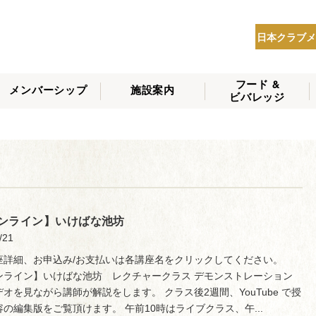
日本クラブメ
フード &
メンバーシップ
施設案内
ビバレッジ
THE NIPPON CLUB
メンバーシップの種
会員へのサービス
会員特典
入会方法
NEWS
類
ンライン】いけばな池坊
/21
座詳細、お申込み/お支払いは各講座名をクリックしてください。
ンライン】いけばな池坊 レクチャークラス デモンストレーション
オを見ながら講師が解説をします。 クラス後2週間、YouTube で授
容の編集版をご覧頂けます。 午前10時はライブクラス、午...