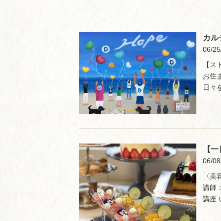
カル
06/25
【ス
お住
日々を
【一
06/08
〈美
講師：
講座 