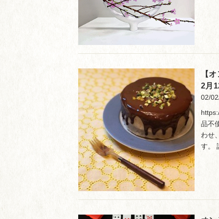
【オ
2月
02/02
htt
品不
わせ
す。 