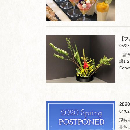
【フ
05/28
〈語学
語1-
Conve
20
04/02
現時
非常