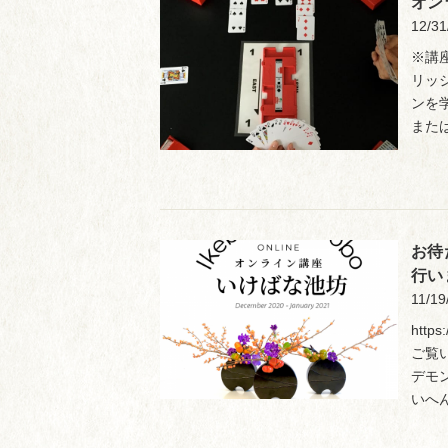
オン
12/31
※講
リッ
ンを
また
お待
行い
11/19
htt
ご覧
デモ
いへ