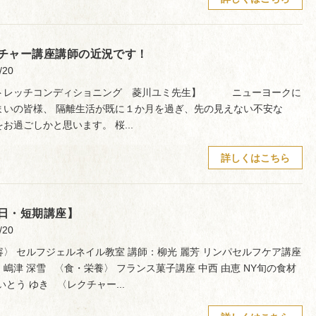
チャー講座講師の近況です！
/20
トレッチコンディショニング 菱川ユミ先生】 ニューヨークに
まいの皆様、 隔離生活が既に１か月を過ぎ、先の見えない不安な
お過ごしかと思います。 桜...
詳しくはこちら
日・短期講座】
/20
容〉 セルフジェルネイル教室 講師：柳光 麗芳 リンパセルフケア講座
嶋津 深雪 〈食・栄養〉 フランス菓子講座 中西 由恵 NY旬の食材
いとう ゆき 〈レクチャー...