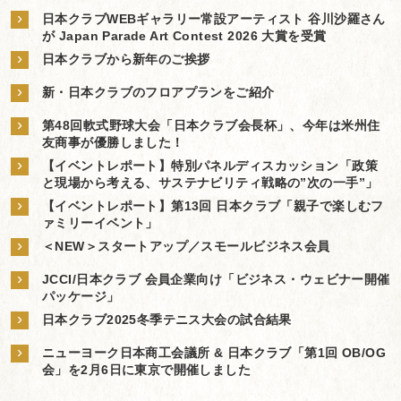
›
日本クラブWEBギャラリー常設アーティスト 谷川沙羅さん
が Japan Parade Art Contest 2026 大賞を受賞
›
日本クラブから新年のご挨拶
›
新・日本クラブのフロアプランをご紹介
›
第48回軟式野球大会「日本クラブ会長杯」、今年は米州住
友商事が優勝しました！
›
【イベントレポート】特別パネルディスカッション「政策
と現場から考える、サステナビリティ戦略の”次の一手”」
›
【イベントレポート】第13回 日本クラブ「親子で楽しむフ
ァミリーイベント」
›
＜NEW＞スタートアップ／スモールビジネス会員
›
JCCI/日本クラブ 会員企業向け「ビジネス・ウェビナー開催
パッケージ」
›
日本クラブ2025冬季テニス大会の試合結果
›
ニューヨーク日本商工会議所 & 日本クラブ「第1回 OB/OG
会」を2月6日に東京で開催しました