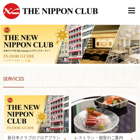
JAPANESE
|
ENGLISH
日本クラブメンバーログイン
連絡先・駐車場
はじめてご利用の方はこちら
›
SERVICES
›
›
新日本クラブのフロアプラン
レストラン・個室のご案内