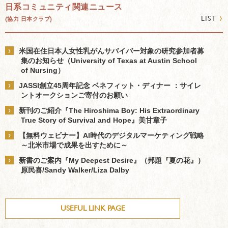
日系コミュニティ関連ニュース
›
LIST
(協力 日本クラブ)
›
米国在住日本人女性乳がんサバイバー対象の研究参加者募
集のお知らせ（University of Texas at Austin School
of Nursing）
›
JASSI創立45周年記念 ベネフィット・ディナー ：サイレ
ントオークションご寄付のお願い
›
新刊のご紹介『The Hiroshima Boy: His Extraordinary
True Story of Survival and Hope』美甘章子
›
【無料ウェビナー】AI時代のデジタルマーケティング戦略
～北米市場で成果を出すために～
›
新書のご案内『My Deepest Desire』（邦題『夏の花』）
原民喜/Sandy Walker/Liza Dalby
USEFUL LINK PAGE