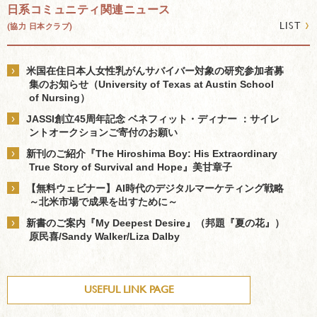
日系コミュニティ関連ニュース
›
LIST
(協力 日本クラブ)
›
米国在住日本人女性乳がんサバイバー対象の研究参加者募
集のお知らせ（University of Texas at Austin School
of Nursing）
›
JASSI創立45周年記念 ベネフィット・ディナー ：サイレ
ントオークションご寄付のお願い
›
新刊のご紹介『The Hiroshima Boy: His Extraordinary
True Story of Survival and Hope』美甘章子
›
【無料ウェビナー】AI時代のデジタルマーケティング戦略
～北米市場で成果を出すために～
›
新書のご案内『My Deepest Desire』（邦題『夏の花』）
原民喜/Sandy Walker/Liza Dalby
USEFUL LINK PAGE