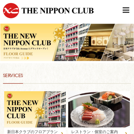
JAPANESE
|
ENGLISH
日本クラブメンバーログイン
連絡先・駐車場
はじめてご利用の方はこちら
›
SERVICES
›
›
新日本クラブのフロアプラン
レストラン・個室のご案内