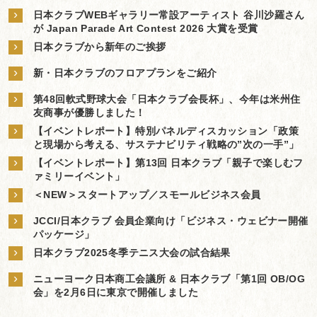
›
日本クラブWEBギャラリー常設アーティスト 谷川沙羅さん
が Japan Parade Art Contest 2026 大賞を受賞
›
日本クラブから新年のご挨拶
›
新・日本クラブのフロアプランをご紹介
›
第48回軟式野球大会「日本クラブ会長杯」、今年は米州住
友商事が優勝しました！
›
【イベントレポート】特別パネルディスカッション「政策
と現場から考える、サステナビリティ戦略の”次の一手”」
›
【イベントレポート】第13回 日本クラブ「親子で楽しむフ
ァミリーイベント」
›
＜NEW＞スタートアップ／スモールビジネス会員
›
JCCI/日本クラブ 会員企業向け「ビジネス・ウェビナー開催
パッケージ」
›
日本クラブ2025冬季テニス大会の試合結果
›
ニューヨーク日本商工会議所 & 日本クラブ「第1回 OB/OG
会」を2月6日に東京で開催しました