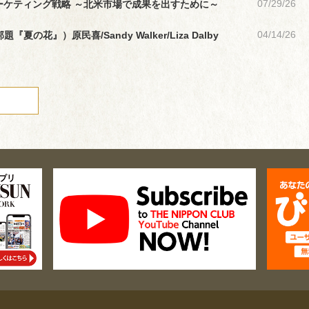
07/29/26
ーケティング戦略 ～北米市場で成果を出すために～
04/14/26
題『夏の花』）原民喜/Sandy Walker/Liza Dalby