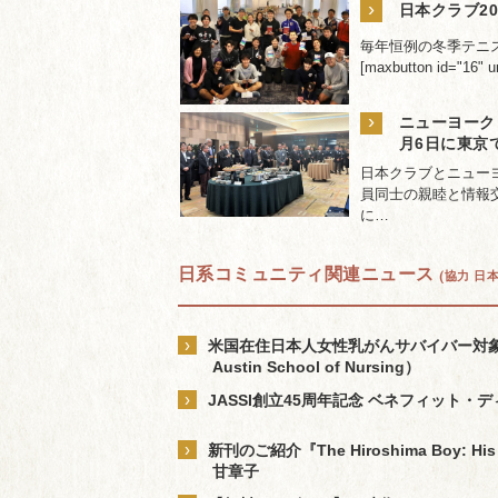
›
日本クラブ2
毎年恒例の冬季テニ
[maxbutton id="16" u
›
ニューヨーク日
月6日に東京
日本クラブとニューヨ
員同士の親睦と情報交
に…
日系コミュニティ関連ニュース
(協力 日
›
米国在住日本人女性乳がんサバイバー対象の研究参
Austin School of Nursing）
›
JASSI創立45周年記念 ベネフィット
›
新刊のご紹介『The Hiroshima Boy: His Ext
甘章子