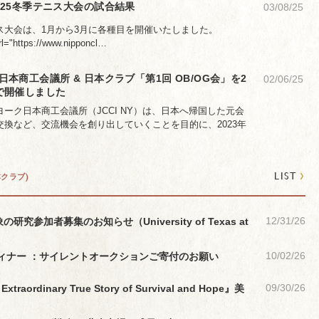
025冬季テニス大会の試合結果
03/08/25
ス大会は、1月から3月に各種目を開催いたしました。
rl="https://www.nipponcl…
本商工会議所 & 日本クラブ「第1回 OB/OG会」を2
02/06/25
で開催しました
ーク日本商工会議所（JCCI NY）は、日本へ帰国した元会
換など、交流機会を創り出していくことを目的に、2023年
›
LIST
本クラブ)
12/31/26
加者募集のお知らせ（University of Texas at
10/02/26
・ディナー ：サイレントオークションご寄付のお願い
09/30/26
raordinary True Story of Survival and Hope』美