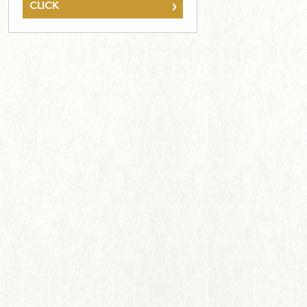
›
CLICK