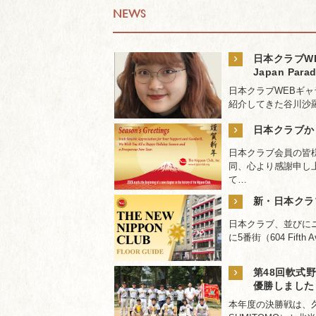
NEWS
›
日本クラブW
Japan Para
日本クラブWEBギ
紹介してきた谷川沙羅さんが、
›
日本クラブか
日本クラブ会員の皆
同、心より感謝申し上
て…
›
新・日本ク
日本クラブ、並びにニ
に5番街（604 Fift
›
第48回軟式
優勝しました
本年度の決勝戦は、