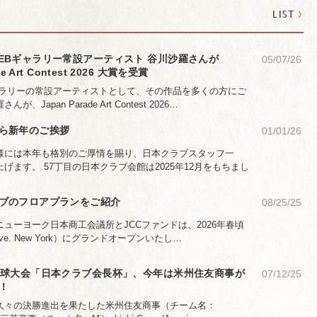
›
LIST
EBギャラリー常設アーティスト 谷川沙羅さんが
05/07/26
de Art Contest 2026 大賞を受賞
ャラリーの常設アーティストとして、その作品を多くの方にご
Japan Parade Art Contest 2026…
ら新年のご挨拶
01/01/26
様には本年も格別のご厚情を賜り、日本クラブスタッフ一
げます。 57丁目の日本クラブ会館は2025年12月をもちまし
ラブのフロアプランをご紹介
08/25/25
ューヨーク日本商工会議所とJCCファンドは、2026年春頃
h Ave. New York）にグランドオープンいたし…
野球大会「日本クラブ会長杯」、今年は米州住友商事が
07/12/25
！
久々の決勝進出を果たした米州住友商事（チーム名：