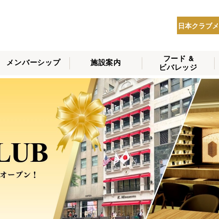
日本クラブメ
フード &
メンバーシップ
施設案内
ビバレッジ
THE NIPPON CLUB
メンバーシップの種
会員へのサービス
会員特典
入会方法
NEWS
類