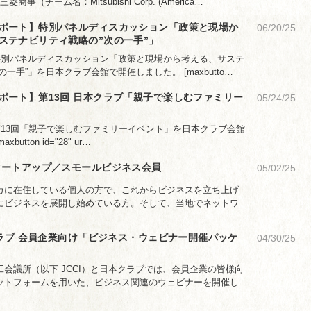
商事（チーム名：Mitsubishi Corp. (America…
ポート】特別パネルディスカッション「政策と現場か
06/20/25
ステナビリティ戦略の”次の一手”」
、特別パネルディスカッション「政策と現場から考える、サステ
一手”」を日本クラブ会館で開催しました。 [maxbutto…
ポート】第13回 日本クラブ「親子で楽しむファミリー
05/24/25
第13回「親子で楽しむファミリーイベント」を日本クラブ会館
tton id="28" ur…
タートアップ／スモールビジネス会員
05/02/25
カに在住している個人の方で、これからビジネスを立ち上げ
にビジネスを展開し始めている方。そして、当地でネットワ
本クラブ 会員企業向け「ビジネス・ウェビナー開催パッケ
04/30/25
会議所（以下 JCCI）と日本クラブでは、会員企業の皆様向
ットフォームを用いた、ビジネス関連のウェビナーを開催し