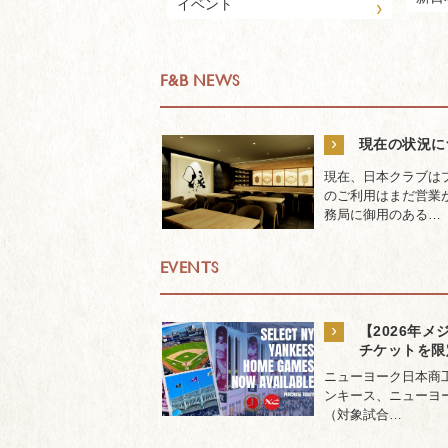
›
イベント
F&B NEWS
›
現在の状況に
現在、日本クラブは
のご利用はまだ営業
務局に御用のある…
EVENTS
›
【2026年
チケットを限
ニューヨーク日本商工
ンキース、ニューヨー
（対象試合…