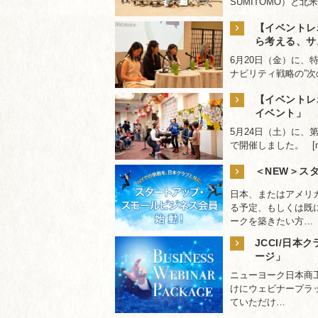
SUMITOMO）と北米三菱
›
【イベントレ
ら考える、サ
6月20日（金）に
ナビリティ戦略の”次の
›
【イベントレ
イベント」
5月24日（土）に、
で開催しました。 [maxbu
›
＜NEW＞ス
日本、またはアメリ
る予定、もしくは既
ークを築きたい方…
›
JCCI/日
ージ」
ニューヨーク日本商工
けにウェビナープラ
ていただけ…