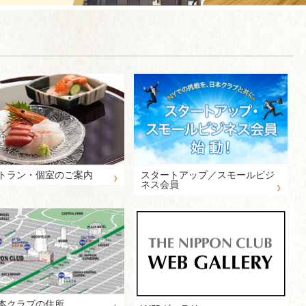
›
トラン・個室のご案内
スタートアップ／スモールビジ
›
ネス会員
›
本クラブの住所