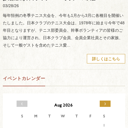
03/28/26
毎年恒例の冬季テニス大会を、今年も1月から3月に各種目を開催い
たしました。日本クラブのテニス大会は、1978年に始まり今年で48
年目となりますが、テニス部委員会、幹事ボランティアの皆様のご
協力により運営され、日本クラブ会員、会員企業社員とその家族、
そして一般ゲストを含めたテニス愛...
詳しくはこちら
イベントカレンダー
‹
›
Aug 2026
S
M
T
W
T
F
S
1