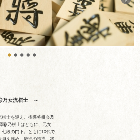
彩乃女流棋士 ～
流棋士を迎え、指導将棋会及
澤彩乃棋士はともに、元女
七段の門下。ともに10代で
役員を務め、後進の指導、将