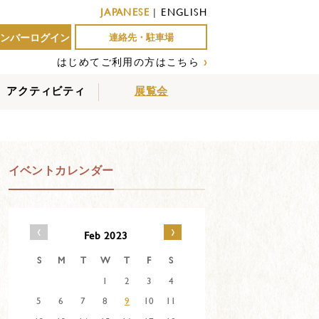
JAPANESE
|
ENGLISH
ンバーログイン
連絡先・駐車場
はじめてご利用の方はこちら
›
アクティビティ
展覧会
屋外アクティビティ
室内アクティビティ
EVENTS
イベントカレンダー
‹
›
Feb 2023
S
M
T
W
T
F
S
1
2
3
4
5
6
7
8
9
10
11