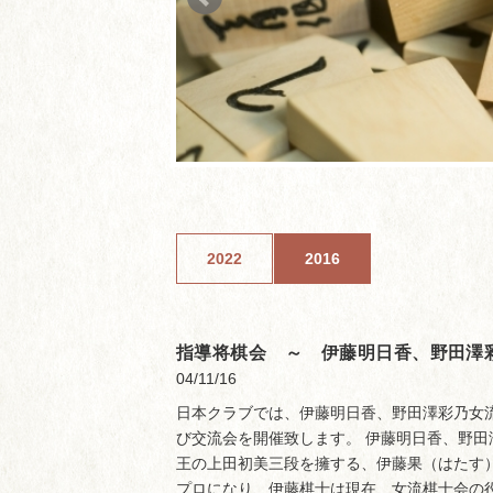
2022
2016
指導将棋会 ～ 伊藤明日香、野田澤
04/11/16
日本クラブでは、伊藤明日香、野田澤彩乃女
び交流会を開催致します。 伊藤明日香、野田
王の上田初美三段を擁する、伊藤果（はたす）
プロになり、伊藤棋士は現在、女流棋士会の