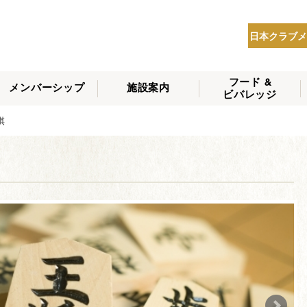
日本クラブメ
フード &
メンバーシップ
施設案内
ビバレッジ
THE NIPPON CLUB
将棋
メンバーシップの種
会員へのサービス
会員特典
入会方法
NEWS
類