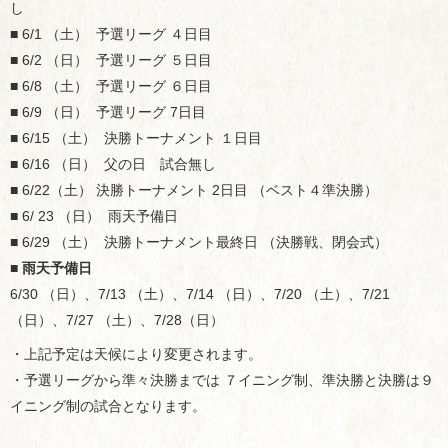
し
■ 6/1 （土） 予選リーグ ４日目
■ 6/2 （日） 予選リーグ ５日目
■ 6/8 （土） 予選リーグ ６日目
■ 6/9 （日） 予選リーグ 7日目
■ 6/15 （土） 決勝トーナメント １日目
■ 6/16 （日） 父の日 試合無し
■ 6/22（土） 決勝トーナメント 2日目 （ベスト４準決勝）
■ 6/ 23 （日） 雨天予備日
■ 6/29 （土） 決勝トーナメント最終日 （決勝戦、閉会式）
■
雨天予備日
6/30 （日）、7/13 （土）、7/14 （日）、7/20 （土）、7/21
（日）、7/27 （土）、7/28（日）
・上記予定は天候により変更されます。
・予選リーグから準々決勝までは ７イニング制、準決勝と決勝は９
イニング制の試合となります。