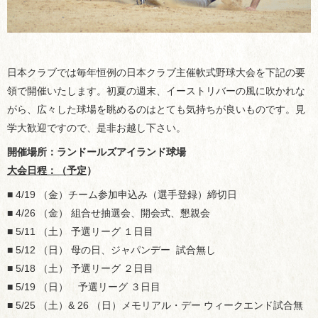
日本クラブでは毎年恒例の日本クラブ主催軟式野球大会を下記の要
領で開催いたします。初夏の週末、イーストリバーの風に吹かれな
がら、広々した球場を眺めるのはとても気持ちが良いものです。見
学大歓迎ですので、是非お越し下さい。
開催場所：ランドールズアイランド球
場
大会日程：（予定
）
■ 4/19 （金）チーム参加申込み（選手登録）締切日
■ 4/26 （金） 組合せ抽選会、開会式、懇親会
■ 5/11 （土） 予選リーグ １日目
■ 5/12 （日） 母の日、ジャパンデー 試合無し
■ 5/18 （土） 予選リーグ ２日目
■ 5/19 （日） 予選リーグ ３日目
■ 5/25 （土）& 26 （日）メモリアル・デー ウィークエンド試合無