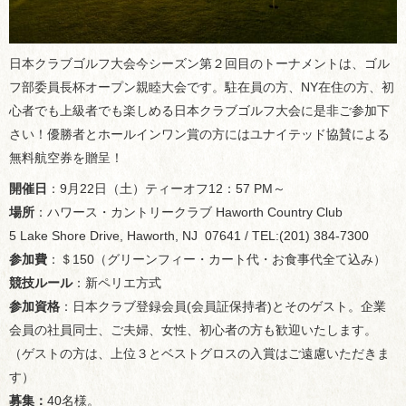
日本クラブゴルフ大会今シーズン第２回目のトーナメントは、ゴル
フ部委員長杯オープン親睦大会です。駐在員の方、NY在住の方、初
心者でも上級者でも楽しめる日本クラブゴルフ大会に是非ご参加下
さい！優勝者とホールインワン賞の方にはユナイテッド協賛による
無料航空券を贈呈！
開催日
：9月22日（土）ティーオフ12：57 PM～
場所
：ハワース・カントリークラブ Haworth Country Club
5 Lake Shore Drive, Haworth, NJ 07641 / TEL:(201) 384-7300
参加費
：＄150（グリーンフィー・カート代・お食事代全て込み）
競技ルール
：新ペリエ方式
参加資格
：日本クラブ登録会員(会員証保持者)とそのゲスト。企業
会員の社員同士、ご夫婦、女性、初心者の方も歓迎いたします。
（ゲストの方は、上位３とベストグロスの入賞はご遠慮いただきま
す）
募集：
40名様。