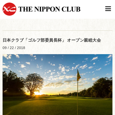
JAPANESE
|
ENGLISH
日本クラブメンバーログイン
連絡先・駐車場
日本クラブ「ゴルフ部委員長杯」 オープン親睦大会
はじめてご利用の方はこちら
›
09 / 22 / 2018