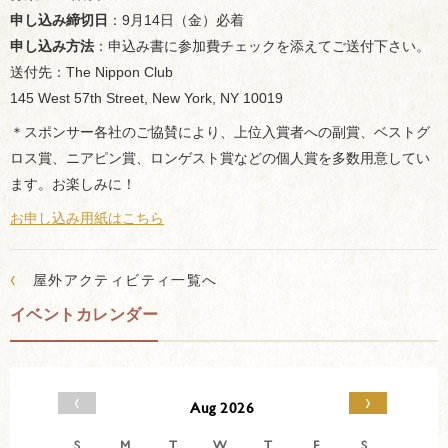
申し込み締切日
：9月14日（金）必着
申し込み方法
：申込み書に参加費チェックを添えてご送付下さい。
送付先：The Nippon Club
145 West 57th Street, New York, NY 10019
＊スポンサー各社のご協賛により、上位入賞者への副賞、ベストグ
ロス賞、ニアピン賞、ロンゲスト賞などの個人賞を多数用意してい
ます。お楽しみに！
お申し込み用紙はこちら
‹
屋外アクティビティ一覧へ
イベントカレンダー
‹
›
Aug 2026
S
M
T
W
T
F
S