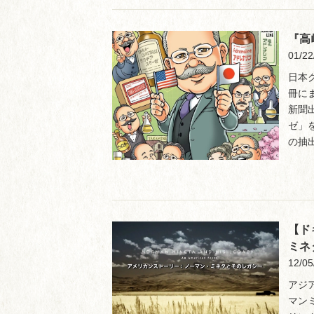
『高
01/22
日本
冊に
新聞
ゼ」
の抽出
【ド
ミネ
12/05
アジ
マンミ