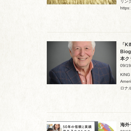
リンクよ
https:.
「KIN
Biog
本ク
09/19
KING 
Amer
ロナル
海外