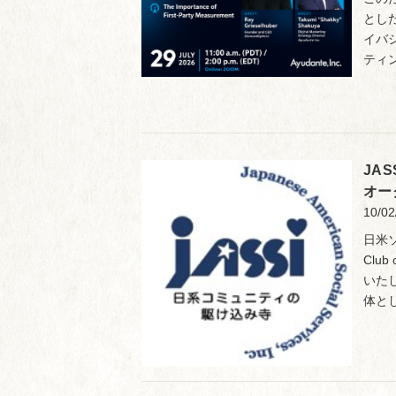
とし
イバ
ティ
JA
オー
10/02
日米ソ
Clu
いたし
体とし