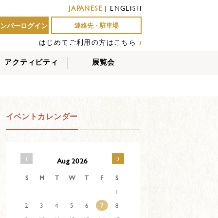
JAPANESE
|
ENGLISH
ンバーログイン
連絡先・駐車場
はじめてご利用の方はこちら
›
アクティビティ
展覧会
屋外アクティビティ
室内アクティビティ
EVENTS
イベントカレンダー
‹
›
Aug 2026
S
M
T
W
T
F
S
1
2
3
4
5
6
7
8