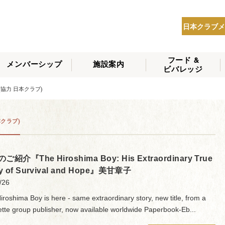
日本クラブメ
フード &
メンバーシップ
施設案内
ビバレッジ
THE NIPPON CLUB
メンバーシップの種
会員へのサービス
会員特典
入会方法
(協力 日本クラブ)
NEWS
類
本クラブ)
ご紹介『The Hiroshima Boy: His Extraordinary True
ry of Survival and Hope』美甘章子
/26
iroshima Boy is here - same extraordinary story, new title, from a
tte group publisher, now available worldwide Paperbook-Eb...