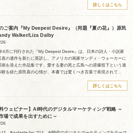
詳しくはこちら
のご案内『My Deepest Desire』（邦題『夏の花』）原民
ndy Walker/Liza Dalby
/26
6年4月に刊行された『My Deepest Desire』は、日本の詩人・小説家
民喜の遺作を新たに英訳し、アメリカの画家サンディ・ウォーカーに
墨画を添えた作品集です。愛する妻の死と広島への原爆投下という過
体験を経た原民喜の心情が、本書では驚くべき言葉で表現されて...
詳しくはこちら
料ウェビナー】AI時代のデジタルマーケティング戦略 ～
市場で成果を出すために～
/26
び、Ayudante Inc.では、AI時代のデジタルマーケティングをテーマ