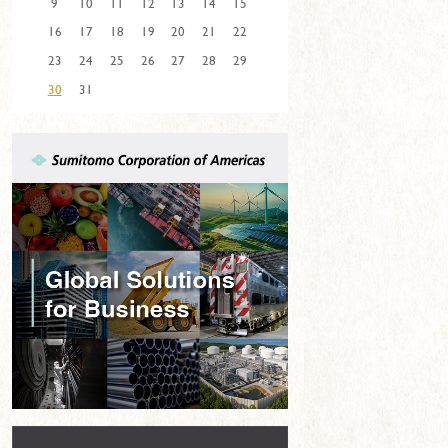
9
10
11
12
13
14
15
16
17
18
19
20
21
22
23
24
25
26
27
28
29
30
31