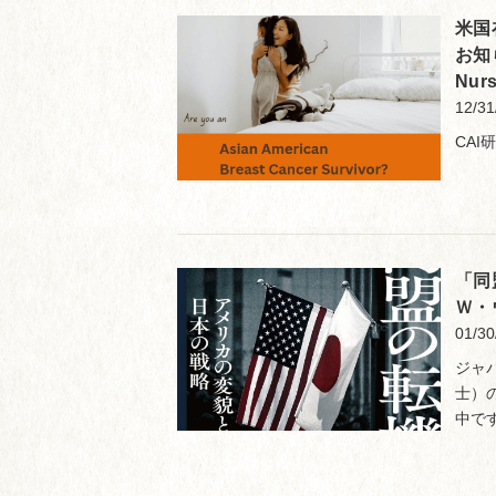
米国
お知らせ
Nur
12/31
CAI
「同
Ｗ・
01/30
ジャ
士）
中で