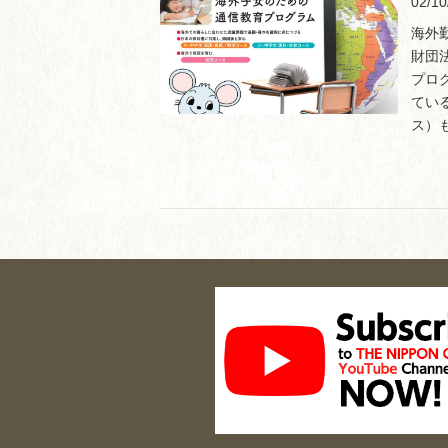
02/10
海外
財団
プロ
てい
ス）も