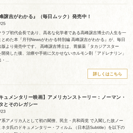
峰譲吉がわかる』（毎日ムック）発売中！
/25
クラブ初代会長であり、高名な化学者である高峰譲吉博士の人生を一
まとめた本『月刊Newsがわかる特別編 高峰譲吉がわかる』が、毎日
出版より発売中です。 高峰譲吉博士は、胃腸薬「タカジアスター
を開発した後、治療や手術に欠かせないホルモン剤「アドレナリン」
・...
詳しくはこちら
キュメンタリー映画】アメリカンストーリー：ノーマン・
タとそのレガシー
/23
ア系アメリカ人として初の閣僚、民主・共和両党 で入閣した故ノー
ネタ氏のドキュメンタリー・フィルム （日本語Subtitle）を以下の