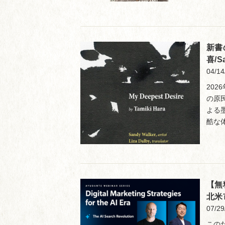
新書
喜/Sa
04/14
202
の原
よる
酷な
【無
北米
07/29
このた