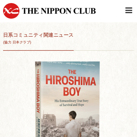
JAPANESE
|
ENGLISH
日系コミュニティ関連ニュース
(協力 日本クラブ)
日本クラブメンバーログイン
連絡先・駐車場
はじめてご利用の方はこちら
›