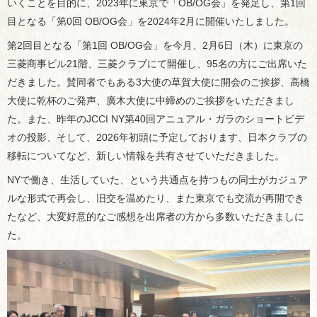
いくことを目的に、2023年に東京で「OB/OG会」を発足し、第1回
目となる「第0回 OB/OG会」を2024年2月に開催いたしました。
第2回目となる「第1回 OB/OG会」を今月、2月6日（木）に東京の
三菱商事ビル21階、三菱クラブにて開催し、95名の方にご出席いた
だきました。賛同者でもある3大使の草賀大使に開会のご挨拶、高橋
大使に乾杯のご発声、廣木大使に中締めのご挨拶をいただきまし
た。また、昨年のJCCI NY第40回アニュアル・ガラのショートビデ
オの投影、そして、2026年初頭に予定しております、日本クラブの
移転についてなど、新しい情報を共有させていただきました。
NYで働き、生活していた、という共通点を持つもの同士がカジュア
ルな形式で再会し、旧交を温めたり、また東京でも交流が再開でき
たなど、大変好意的なご感想を出席者の方から多数いただきましに
た。