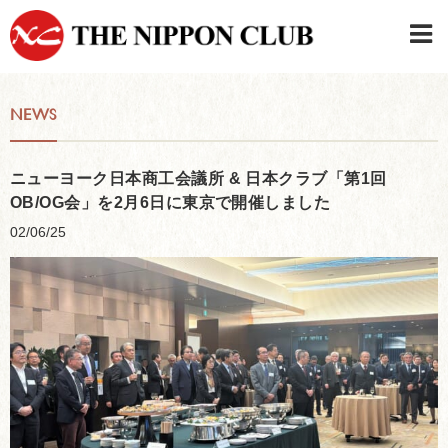
JAPANESE
|
ENGLISH
NEWS
Member LOG IN
CONTACT・PARKING
SIGN UP FOR FIRST USER
›
ニューヨーク日本商工会議所 & 日本クラブ「第1回
OB/OG会」を2月6日に東京で開催しました
02/06/25