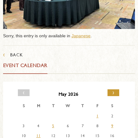
Sorry, this entry is only available in
Japanese
.
‹
BACK
EVENT CALENDAR
‹
›
May 2026
S
M
T
W
T
F
S
1
2
3
4
5
6
7
8
9
10
11
12
13
14
15
16