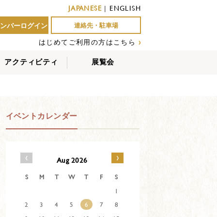
JAPANESE
|
ENGLISH
ンバーログイン
連絡先・駐車場
はじめてご利用の方はこちら
›
アクティビティ
展覧会
屋外アクティビティ
室内アクティビティ
EVENTS
イベントカレンダー
‹
›
Aug 2026
S
M
T
W
T
F
S
1
2
3
4
5
6
7
8