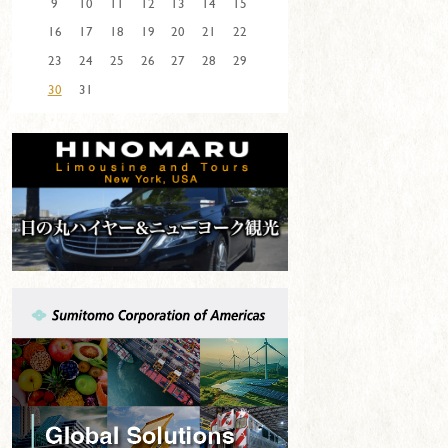
9
10
11
12
13
14
15
16
17
18
19
20
21
22
23
24
25
26
27
28
29
30
31