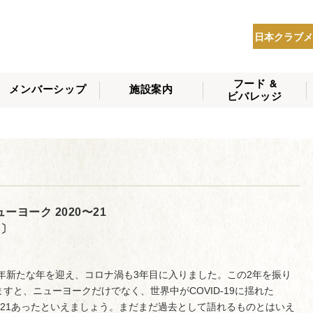
日本クラブメ
フード &
メンバーシップ
施設案内
ビバレッジ
THE NIPPON CLUB
メンバーシップの種
会員へのサービス
会員特典
入会方法
NEWS
類
ヨーク 2020〜21
 〕
22年新たな年を迎え、コロナ渦も3年目に入りました。この2年を振り
ますと、ニューヨークだけでなく、世界中がCOVID-19に揺れた
20-21あったといえましょう。まだまだ過去として語れるものとはいえ