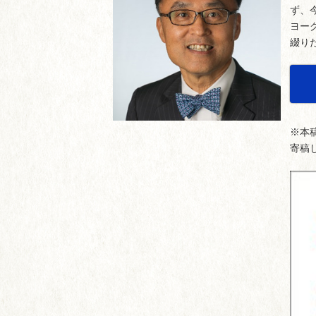
ず、
ヨー
綴り
※本
寄稿