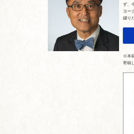
ず、
ヨー
綴り
※本
寄稿