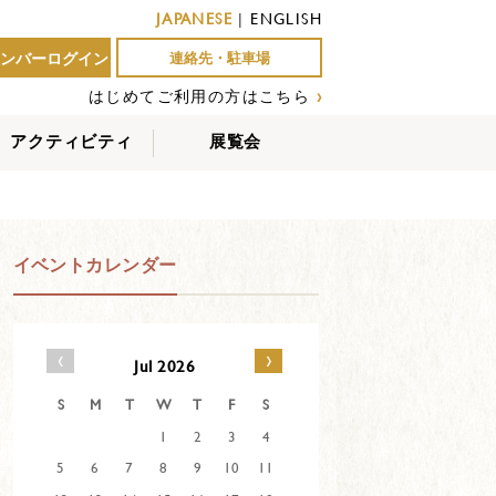
JAPANESE
|
ENGLISH
ンバーログイン
連絡先・駐車場
はじめてご利用の方はこちら
›
アクティビティ
展覧会
屋外アクティビティ
室内アクティビティ
EVENTS
イベントカレンダー
‹
›
Jul 2026
S
M
T
W
T
F
S
1
2
3
4
5
6
7
8
9
10
11