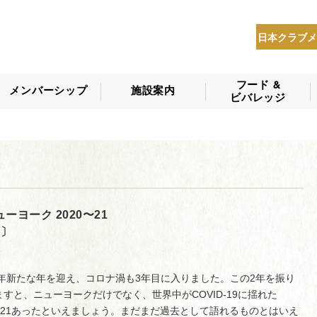
日本クラブメ
フード &
メンバーシップ
施設案内
ビバレッジ
THE NIPPON CLUB
メンバーシップの種
会員へのサービス
会員特典
入会方法
NEWS
類
ヨーク 2020〜21
 〕
22年新たな年を迎え、コロナ渦も3年目に入りました。この2年を振り
ますと、ニューヨークだけでなく、世界中がCOVID-19に揺れた
20-21あったといえましょう。まだまだ過去として語れるものとはいえ