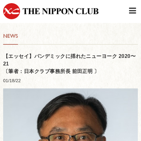
JAPANESE
|
ENGLISH
NEWS
Member LOG IN
CONTACT・PARKING
SIGN UP FOR FIRST USER
›
【エッセイ】パンデミックに揺れたニューヨーク 2020〜
21
〔筆者：日本クラブ事務所長 前田正明 〕
01/18/22