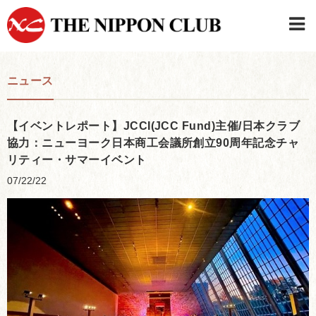
JAPANESE
|
ENGLISH
ニュース
日本クラブメンバーログイン
連絡先・駐車場
はじめてご利用の方はこちら
›
【イベントレポート】JCCI(JCC Fund)主催/日本クラブ
協力：ニューヨーク日本商工会議所創立90周年記念チャ
リティー・サマーイベント
07/22/22