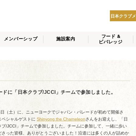
日本クラブメ
フード &
メンバーシップ
施設案内
ビバレッジ
THE NIPPON CLUB
メンバーシップの種
会員へのサービス
会員特典
入会方法
NEWS
類
ドに「日本クラブ/JCCI」チームで参加しました。
14日（土）に、ニューヨークでジャパン・パレードが初めて開催さ
スペシャルゲストに
Shinyong the Chameleon
さんをお迎えし、「日
ラブ/JCCI」チームで参加しました。チームに参加して、一緒に歩い
ださった皆様、ありがとうございました！沿道には多くの人が詰めか