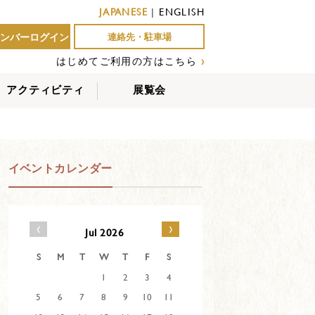
JAPANESE
|
ENGLISH
ンバーログイン
連絡先・駐車場
はじめてご利用の方はこちら
›
アクティビティ
展覧会
屋外アクティビティ
室内アクティビティ
EVENTS
イベントカレンダー
‹
›
Jul 2026
S
M
T
W
T
F
S
1
2
3
4
5
6
7
8
9
10
11