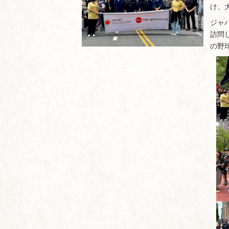
け、
ジャ
訪問
の野