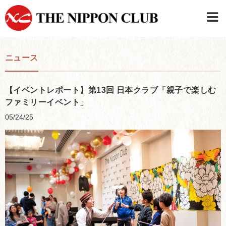
JAPANESE
|
ENGLISH
ニュース
日本クラブメンバーログイン
連絡先・駐車場
はじめてご利用の方はこちら
›
【イベントレポート】第13回 日本クラブ「親子で楽しむ
ファミリーイベント」
05/24/25