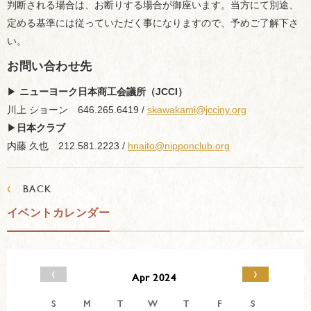
判断される場合は、お断りする場合が御座います。当方にて別途、
定める基準には従っていただく事になりますので、予めご了解下さ
い。
お問い合わせ先
▶︎
ニューヨーク日本商工会議所（JCCI）
川上 ショーン 646.265.6419 /
skawakami@jcciny.org
▶︎
日本クラブ
内藤 久也 212.581.2223 /
hnaito@nipponclub.org
‹
BACK
イベントカレンダー
‹
›
Apr 2024
S
M
T
W
T
F
S