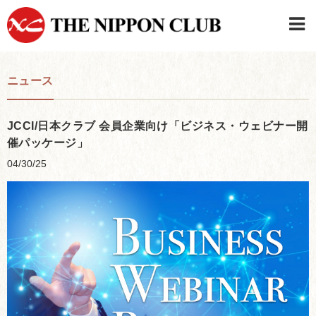
JAPANESE
|
ENGLISH
ニュース
日本クラブメンバーログイン
連絡先・駐車場
はじめてご利用の方はこちら
›
JCCI/日本クラブ 会員企業向け「ビジネス・ウェビナー開
催パッケージ」
04/30/25