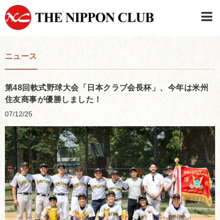
JAPANESE
|
ENGLISH
ニュース
日本クラブメンバーログイン
連絡先・駐車場
はじめてご利用の方はこちら
›
第48回軟式野球大会「日本クラブ会長杯」、今年は米州
住友商事が優勝しました！
07/12/25