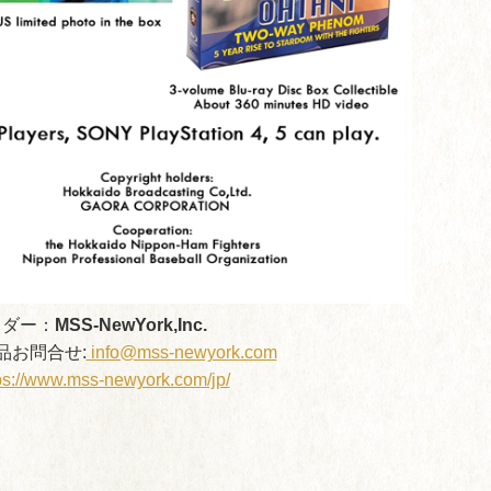
イダー：
MSS-NewYork,Inc.
商品お問合せ:
info@mss-newyork.com
ps://www.mss-newyork.com/jp/