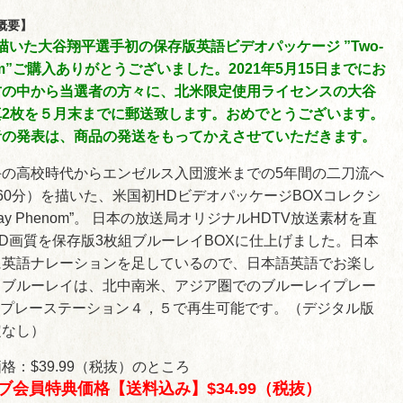
概要】
描いた大谷翔平選手初の保存版英語ビデオパッケージ ”Two-
nom”ご購入ありがとうございました。2021年5月15日までにお
方の中から当選者の方々に、北米限定使用ライセンスの大谷
真2枚を５月末までに郵送致します。おめでとうございます。
者の発表は、商品の発送をもってかえさせていただきます。
手の高校時代からエンゼルス入団渡米までの5年間の二刀流へ
60分）を描いた、米国初HDビデオパッケージBOXコレクシ
-Way Phenom”。 日本の放送局オリジナルHDTV放送素材を直
D画質を保存版3枚組ブルーレイBOXに仕上げました。日本
に英語ナレーションを足しているので、日本語英語でお楽し
。ブルーレイは、北中南米、アジア圏でのブルーレイプレー
Yプレーステーション４，５で再生可能です。（デジタル版
定なし）
格：$39.99（税抜）のところ
ブ会員特典価格【送料込み】$34.99（税抜）