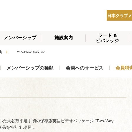
日本クラブメ
フード &
メンバーシップ
施設案内
ビバレッジ
THE NIPPON CLUB
›
典
MSS-New York Inc.
メンバーシップの種
会員へのサービス
会員特典
入会方法
NEWS
類
メンバーシップの種類
会員へのサービス
会員特
いた大谷翔平選手初の保存版英語ビデオパッケージ ”Two-Way
各商品を特別＄5割引。