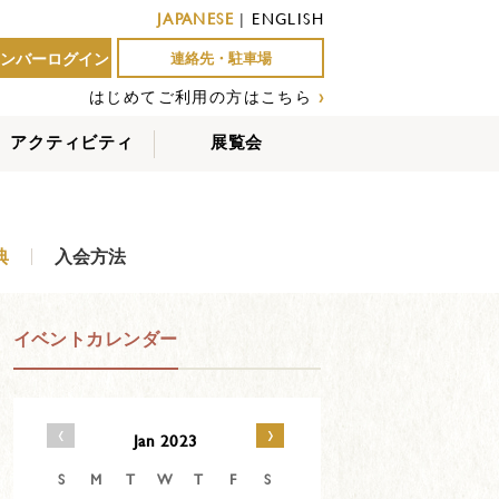
JAPANESE
|
ENGLISH
ンバーログイン
連絡先・駐車場
はじめてご利用の方はこちら
›
アクティビティ
展覧会
屋外アクティビティ
室内アクティビティ
EVENTS
典
入会方法
イベントカレンダー
‹
›
Jan 2023
S
M
T
W
T
F
S