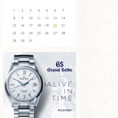
1
2
3
4
5
6
7
8
9
10
11
12
13
14
15
16
17
18
19
20
21
22
23
24
25
26
27
28
29
30
31