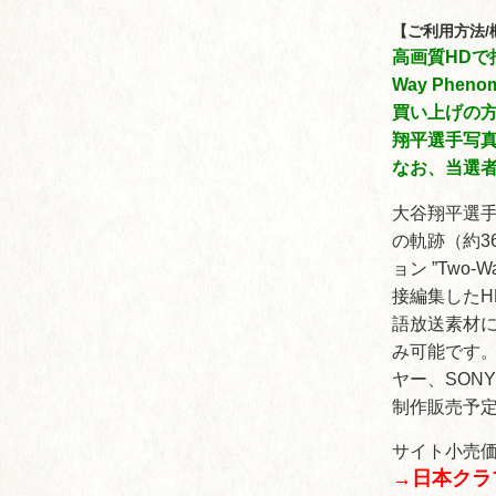
【ご利用方法/
高画質HDで
Way Phe
買い上げの
翔平選手写
なお、当選
大谷翔平選
の軌跡（約3
ョン ”Two
接編集したH
語放送素材
み可能です
ヤー、SON
制作販売予
サイト小売価
→日本クラ