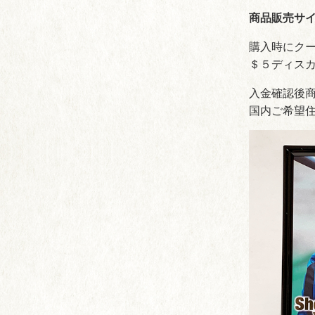
商品販売サ
購入時にク
＄５ディス
入金確認後商
国内ご希望