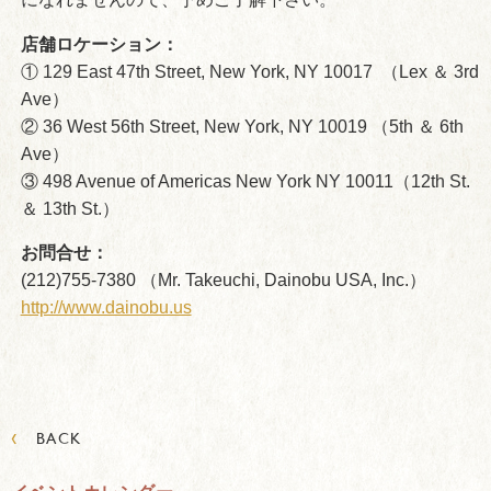
店舗ロケーション：
① 129 East 47th Street, New York, NY 10017 （Lex ＆ 3rd
Ave）
② 36 West 56th Street, New York, NY 10019 （5th ＆ 6th
Ave）
③ 498 Avenue of Americas New York NY 10011（12th St.
＆ 13th St.）
お問合せ：
(212)755-7380 （Mr. Takeuchi, Dainobu USA, Inc.）
http://www.dainobu.us
‹
BACK