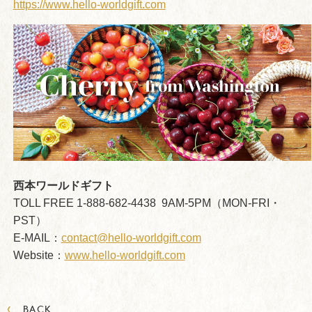
https://www.hello-worldgift.com
西本ワールドギフト
TOLL FREE 1-888-682-4438 9AM-5PM（MON-FRI・
PST）
E-MAIL：
contact@hello-worldgift.com
Website：
www.hello-worldgift.com
‹
BACK