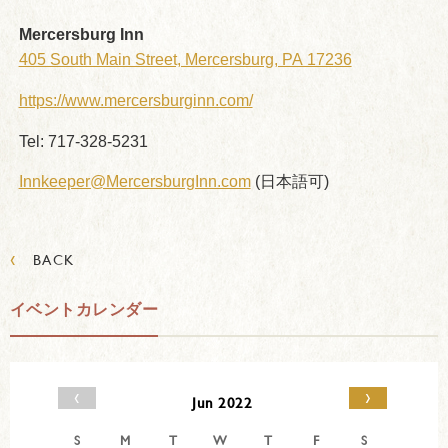
Mercersburg Inn
405 South Main Street, Mercersburg, PA 17236
https://www.mercersburginn.com/
Tel: 717-328-5231
Innkeeper@MercersburgInn.com
(日本語可)
‹
BACK
イベントカレンダー
‹
›
Jun 2022
S
M
T
W
T
F
S