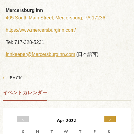
Mercersburg Inn
405 South Main Street, Mercersburg, PA 17236
https://www.mercersburginn.com/
Tel: 717-328-5231
Innkeeper@MercersburgInn.com
(日本語可)
‹
BACK
イベントカレンダー
‹
›
Apr 2022
S
M
T
W
T
F
S