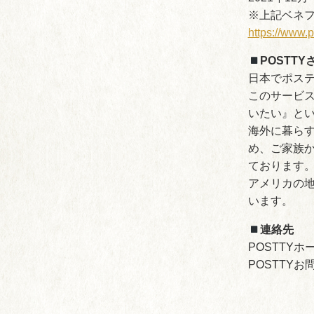
※上記ベネ
https://www.
POSTT
日本でポステ
このサービ
いたい』と
海外に暮ら
め、ご家族
ております
アメリカの
います。
連絡先
POSTTY
POSTTY