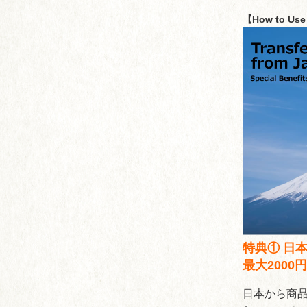
【How to Use 
特典① 日
最大200
日本から商