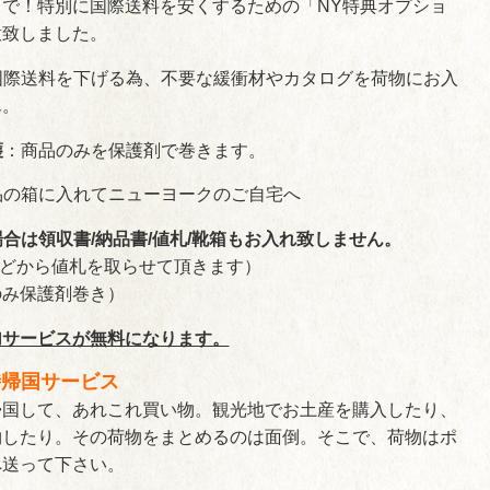
で！特別に国際送料を安くするための「NY特典オプショ
意致しました。
国際送料を下げる為、不要な緩衝材やカタログを荷物にお入
ん。
護
：商品のみを保護剤で巻きます。
品の箱に入れてニューヨークのご自宅へ
の場合は領収書/納品書/値札/靴箱もお入れ致しません。
などから値札を取らせて頂きます）
のみ保護剤巻き）
加サービスが無料になります。
時帰国サービス
帰国して、あれこれ買い物。観光地でお土産を購入したり、
物したり。その荷物をまとめるのは面倒。そこで、荷物はポ
へ送って下さい。