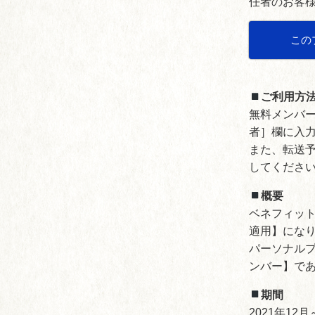
任者のお客
この
ご利用方
無料メンバ
者］欄に入
また、転送予
してくださ
概要
ベネフィット
適用】にな
パーソナル
ンバー】で
期間
2021年12月