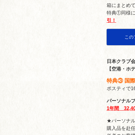
箱にまとめ
特典①同様
引！
この
日本クラブ会
【空港・ホ
特典③ 国
ポスティで1
パーソナル
1年間 32,4
★パーソナ
購入品を赴