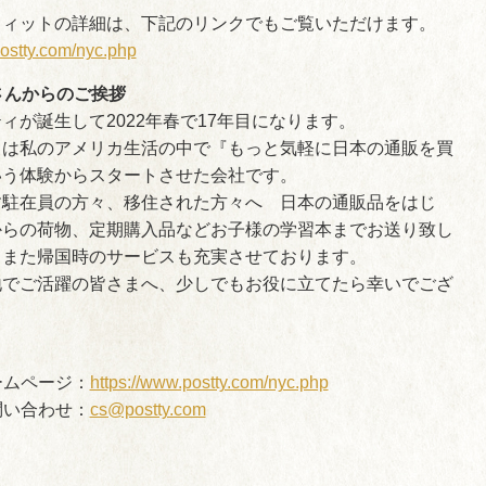
フィットの詳細は、下記のリンクでもご覧いただけます。
postty.com/nyc.php
Yさんからのご挨拶
ィが誕生して2022年春で17年目になります。
スは私のアメリカ生活の中で『もっと気軽に日本の通販を買
いう体験からスタートさせた会社です。
す駐在員の方々、移住された方々へ 日本の通販品をはじ
からの荷物、定期購入品などお子様の学習本までお送り致し
。また帰国時のサービスも充実させております。
地でご活躍の皆さまへ、少しでもお役に立てたら幸いでござ
ホームページ：
https://www.postty.com/nyc.php
お問い合わせ：
cs@postty.com