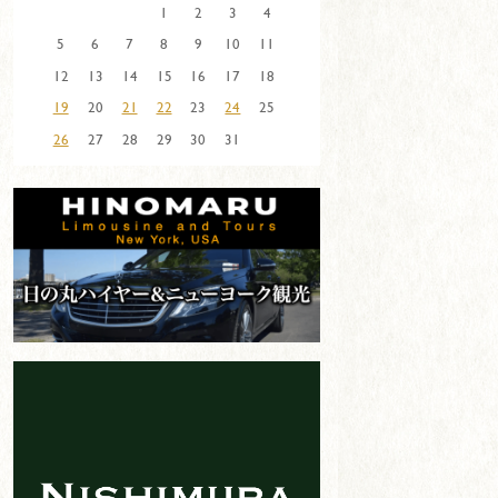
1
2
3
4
5
6
7
8
9
10
11
12
13
14
15
16
17
18
19
20
21
22
23
24
25
26
27
28
29
30
31