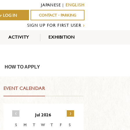
JAPANESE
|
ENGLISH
r LOG IN
CONTACT・PARKING
SIGN UP FOR FIRST USER
›
ACTIVITY
EXHIBITION
OUTDOOR
INDOOR
EVENTS
ACTIVITY
ACTIVITY
HOW TO APPLY
EVENT CALENDAR
‹
›
Jul 2026
S
M
T
W
T
F
S