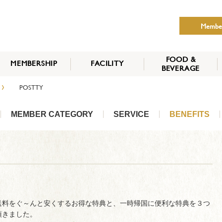
Membe
FOOD &
MEMBERSHIP
FACILITY
BEVERAGE
THE NIPPON CLUB
›
POSTTY
MEMBER CATEGORY
HOW TO APPLY
BENEFITS
SERVICES
NEWS
MEMBER CATEGORY
SERVICE
BENEFITS
送料をぐ～んと安くするお得な特典と、一時帰国に便利な特典を３つ
頂きました。