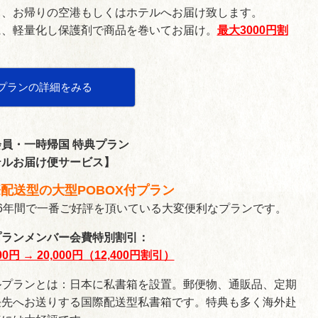
て、お帰りの空港もしくはホテルへお届け致します。
に、軽量化し保護剤で商品を巻いてお届け。
最大3000円割
プランの詳細をみる
員・一時帰国 特典プラン
テルお届け便サービス】
際配送型の大型POBOX付プラン
6年間で一番ご好評を頂いている大変便利なプランです。
プランメンバー会費特別割引：
00円 → 20,000円（12,400円割引）
ルプランとは：日本に私書箱を設置。郵便物、通販品、定期
任先へお送りする国際配送型私書箱です。特典も多く海外赴