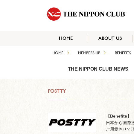
HOME
ABOUT US
›
›
HOME
MEMBERSHIP
BENEFITS
THE NIPPON CLUB NEWS
POSTTY
【Benefits】
日本から国際
ご用意させて