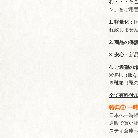
む・・・そこ
ン」をご用
1. 軽量化
：
れ致しませ
2. 商品の保
3. 安心
：新
4. ご希望
※値札（服
※靴箱（靴
全て有料付
特典② 一
日本へ一時
通販で買い
スティ倉庫