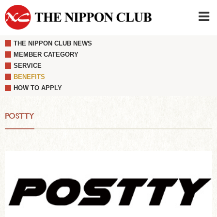
THE NIPPON CLUB NEWS
JAPANESE
|
ENGLISH
MEMBER CATEGORY
SERVICE
Member LOG IN
CONTACT・PARKING
BENEFITS
SIGN UP FOR FIRST USER
›
HOW TO APPLY
POSTTY