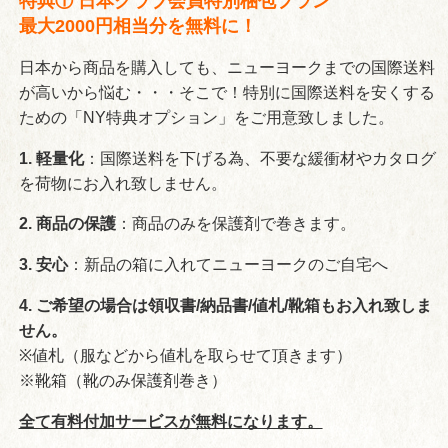
特典① 日本クラブ会員特別梱包プラン
最大2000円相当分を無料に！
日本から商品を購入しても、ニューヨークまでの国際送料
が高いから悩む・・・そこで！特別に国際送料を安くする
ための「NY特典オプション」をご用意致しました。
1. 軽量化
：国際送料を下げる為、不要な緩衝材やカタログ
を荷物にお入れ致しません。
2. 商品の保護
：商品のみを保護剤で巻きます。
3. 安心
：新品の箱に入れてニューヨークのご自宅へ
4. ご希望の場合は領収書/納品書/値札/靴箱もお入れ致しま
せん。
※値札（服などから値札を取らせて頂きます）
※靴箱（靴のみ保護剤巻き）
全て有料付加サービスが無料になります。