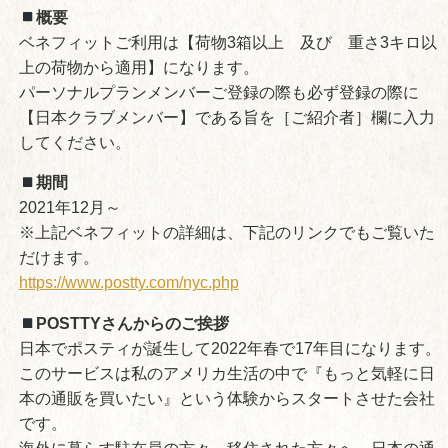
概要
ベネフィットご利用は【荷物3箱以上 及び 重さ3キロ以
上の荷物から適用】になります。
パーソナルプランメンバーご登録の際も必ず登録の際に
【日本クラブメンバー】である旨を［ご紹介者］欄に入力
してください。
期間
2021年12月～
※上記ベネフィットの詳細は、下記のリンクでもご覧いた
だけます。
https://www.postty.com/nyc.php
POSTTYさんからのご挨拶
日本でポスティが誕生して2022年春で17年目になります。
このサービスは私のアメリカ生活の中で『もっと気軽に日
本の通販を買いたい』という体験からスタートさせた会社
です。