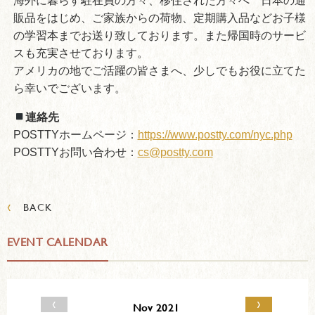
海外に暮らす駐在員の方々、移住された方々へ 日本の通
販品をはじめ、ご家族からの荷物、定期購入品などお子様
の学習本までお送り致しております。また帰国時のサービ
スも充実させております。
アメリカの地でご活躍の皆さまへ、少しでもお役に立てた
ら幸いでございます。
連絡先
POSTTYホームページ：
https://www.postty.com/nyc.php
POSTTYお問い合わせ：
cs@postty.com
‹
BACK
EVENT CALENDAR
‹
›
Nov 2021