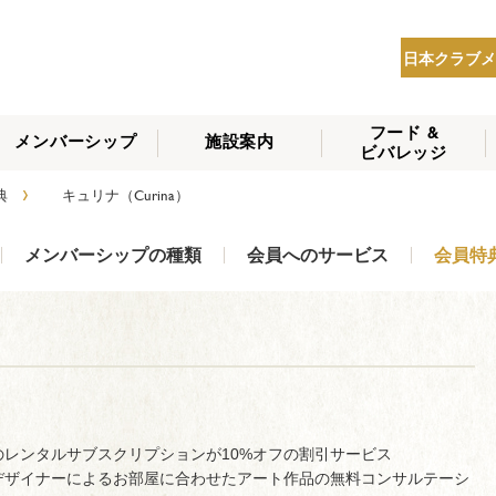
日本クラブメ
フード &
メンバーシップ
施設案内
ビバレッジ
THE NIPPON CLUB
›
典
キュリナ（Curina）
メンバーシップの種
会員へのサービス
会員特典
入会方法
NEWS
類
メンバーシップの種類
会員へのサービス
会員特
のレンタルサブスクリプションが10%オフの割引サービス
デザイナーによるお部屋に合わせたアート作品の無料コンサルテーシ