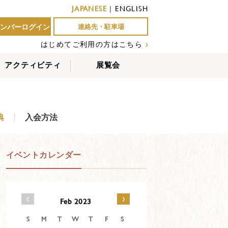
JAPANESE
|
ENGLISH
ンバーログイン
連絡先・駐車場
はじめてご利用の方はこちら
›
アクティビティ
展覧会
屋外アクティビティ
室内アクティビティ
EVENTS
典
入会方法
イベントカレンダー
‹
›
Feb 2023
S
M
T
W
T
F
S