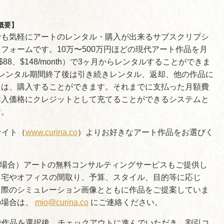
）
概要】
は誰でも気軽にアートのレンタル・購入が出来るサブスクリプシ
フォームです。10万〜500万円ほどの現代アート作品を月
$88、$148/month）で3ヶ月からレンタルすることができま
のレンタル期間終了後は引き続きレンタル、返却、他の作品に
くは、購入することができます。それまでに支払った月額費
購入価格にクレジットとして充てることができるシステムと
す。
のサイト（
www.curina.co
）よりお好きなアート作品をお選びく
の場合）アートの無料コンサルティングサービスもご提供し
自宅やオフィスの間取り、予算、スタイル、目的等に応じ
た際のシミュレーション画像とともに作品をご提案していま
の場合は、
mio@curina.co
にご連絡ください。
上で作品を選択後、チェックアウトに進んでいただき、割引コ