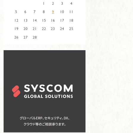
1
2
3
4
5
6
7
8
9
10
11
12
13
14
15
16
17
18
19
20
21
22
23
24
25
26
27
28