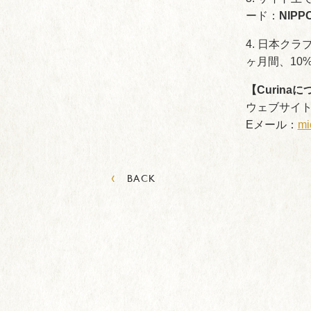
ード：
NIPP
4. 日本ク
ヶ月間、10
【Curina
ウェブサイ
Eメール：
mi
‹
BACK