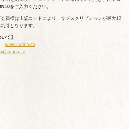
ON10
をご入力ください。
ラブ会員様は上記コードにより、サブスクリプションが最大12
%割引となります。
について】
ト：
www.curina.co
o@curina.co