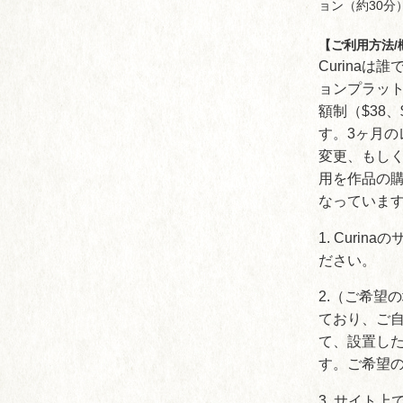
ョン（約30分
【ご利用方法/
Curina
ョンプラット
額制（$38、
す。3ヶ月
変更、もし
用を作品の
なっていま
1. Curina
ださい。
2.（ご希望
ており、ご
て、設置し
す。ご希望
3. サイト