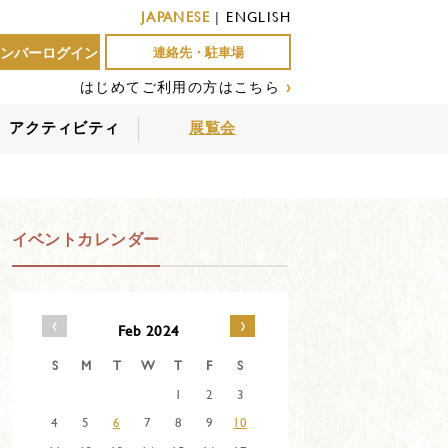
JAPANESE
|
ENGLISH
ンバーログイン
連絡先・駐車場
はじめてご利用の方はこちら
›
アクティビティ
展覧会
屋外アクティビティ
室内アクティビティ
EVENTS
イベントカレンダー
‹
›
Feb 2024
S
M
T
W
T
F
S
1
2
3
4
5
6
7
8
9
10