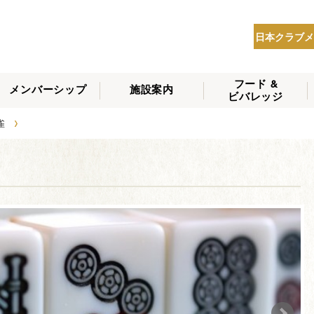
日本クラブメ
フード &
メンバーシップ
施設案内
ビバレッジ
THE NIPPON CLUB
›
麻雀
メンバーシップの種
会員へのサービス
会員特典
入会方法
NEWS
類