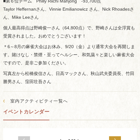
■第６位チーム Philly Riichi Mahjong -93,700点
Taylor Heffernanさん、Vinnie Emilianowicz さん、Nick Rhoadesさ
ん、Mike Leeさん
個人最高得点は野崎俊一さん（64,800点）で、野崎さんは全浮賞も
受賞されました。おめでとうございます！
＊6～8月の麻雀大会はお休み、9/20（金）より通常大会を再開しま
す。賭けなし・禁煙・至ってヘルシー、和気藹々と楽しい麻雀大会
ですので、是非ご参加ください。
写真左から松橋俊信さん、日高マックさん、秋山武夫委員長、竹田
勝男さん、窪田壮吾さん
‹
室内アクティビティ一覧へ
イベントカレンダー
‹
›