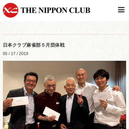
JAPANESE
|
ENGLISH
日本クラブメンバーログイン
連絡先・駐車場
日本クラブ麻雀部５月団体戦
はじめてご利用の方はこちら
›
05 / 17 / 2019