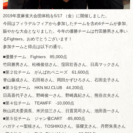
2019年度麻雀大会団体戦を5/17 （金）に開催しました。
今回はフィラデルフィアから参加したチームを含め6チームが参加、
賑やかな大会となりました。今年の優勝チームは竹田勝男さん率い
るFighters。おめでとうございます！
参加チームと得点は以下の通り。
■優勝チーム Fighters 85,000点
竹田勝男さん、松橋俊信さん、窪田壮吾さん、日高マックさん
■第２位チーム がんばれベニーズ 61,600点
脊山藤成さん、石田裕さん、岡田かずひろさん、石田圭子さん
■第３位チーム HKN.MJ.CLUB 44,200点
日高喜代子さん、野崎俊一さん、野崎真紀さん、熊谷次夫さん
■第４位チーム TEAMFF -10,000点
秋山武夫委員長、米沢信三さん、日置晃司さん、池田吾一さん
■第５位チーム ジャン雀CART -85,800点
ハガティー梨枝さん、TOSHIKOさん、張耀文さん、丹野朱美さん