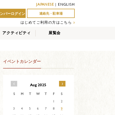
JAPANESE
|
ENGLISH
ンバーログイン
連絡先・駐車場
はじめてご利用の方はこちら
›
アクティビティ
展覧会
屋外アクティビティ
室内アクティビティ
EVENTS
イベントカレンダー
‹
›
Aug 2025
S
M
T
W
T
F
S
1
2
3
4
5
6
7
8
9