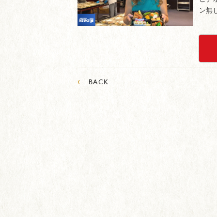
ン無
‹
BACK