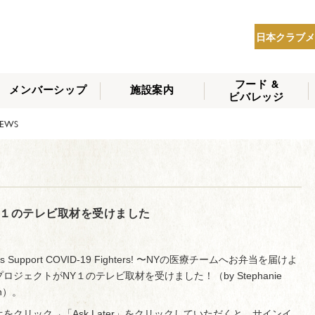
日本クラブメ
フード &
メンバーシップ
施設案内
ビバレッジ
THE NIPPON CLUB
EWS
メンバーシップの種
会員へのサービス
会員特典
入会方法
NEWS
類
Y１のテレビ取材を受けました
’s Support COVID-19 Fighters! 〜NYの医療チームへお弁当を届けよ
ロジェクトがNY１のテレビ取材を受けました！（by Stephanie
on）。
をクリック→「Ask Later」をクリックしていただくと、サインイ