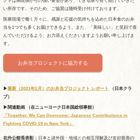
クトは病院側からの強い要望があり、できる限り長く続けていきた
い所存です。そのため、ご協賛は随時受け付けております。
医療現場で働く方々に、感謝と応援の気持ちを込めた日本食のお弁
当を1つでも多くお届けできるよう、また、「美味しい」と笑顔で喜
んでいただけるよう、お力添えくださいますようお願い申し上げま
す。
お弁当プロジェクトに協力する
▶︎
最新（2021年2月）のお弁当プロジェクト レポート
（日本クラ
ブ）
▶︎関連動画 （在ニューヨーク日本国総領事館）
「Together, We Can Overcome: Japanese Contributions in
Fighting COVID-19 in New York」
在外公館長表彰：
日本と諸外国・地域との相互理解及び友好親善の