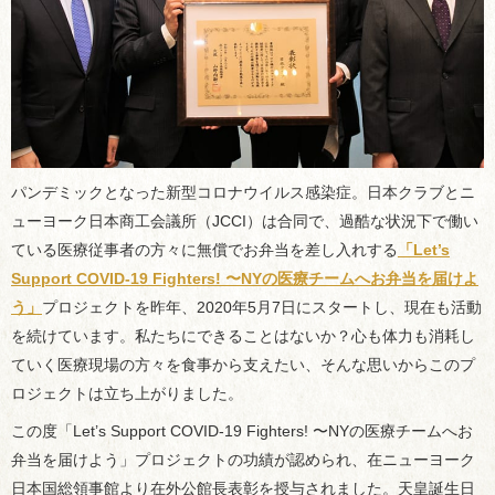
パンデミックとなった新型コロナウイルス感染症。日本クラブとニ
ューヨーク日本商工会議所（JCCI）は合同で、過酷な状況下で働い
ている医療従事者の方々に無償でお弁当を差し入れする
「Let’s
Support COVID-19 Fighters! 〜NYの医療チームへお弁当を届けよ
う」
プロジェクトを昨年、2020年5月7日にスタートし、現在も活動
を続けています。私たちにできることはないか？心も体力も消耗し
ていく医療現場の方々を食事から支えたい、そんな思いからこのプ
ロジェクトは立ち上がりました。
この度「Let’s Support COVID-19 Fighters! 〜NYの医療チームへお
弁当を届けよう」プロジェクトの功績が認められ、在ニューヨーク
日本国総領事館より在外公館長表彰を授与されました。天皇誕生日