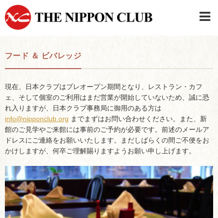
JAPANESE
|
ENGLISH
フード ＆ ビバレッジ
日本クラブメンバーログイン
連絡先・駐車場
はじめてご利用の方はこちら
›
現在、日本クラブはプレオープン期間となり、レストラン・カフ
ェ、そして個室のご利用はまだ営業が開始していないため、誠に恐
れ入りますが、日本クラブ事務局に御用のある方は
info@nipponclub.org
までまずはお問い合わせください。また、新
館のご見学やご来館には事前のご予約が必要です。前述のメールア
ドレスにご連絡をお願いいたします。まだしばらくの間ご不便をお
かけしますが、何卒ご理解賜りますようお願い申し上げます。