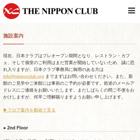
JAPANESE
|
ENGLISH
施設案内
日本クラブメンバーログイン
連絡先・駐車場
はじめてご利用の方はこちら
›
現在、日本クラブはプレオープン期間となり、レストラン・カフ
ェ、そして個室のご利用はまだ営業が開始していないため、誠に恐
れ入りますが、日本クラブ事務局に御用のある方は
info@nipponclub.org
までまずはお問い合わせください。また、新
館のご見学やご来館には事前のご予約が必要です。前述のメールア
ドレスにご連絡をお願いいたします。まだしばらくの間ご不便をお
かけしますが、何卒ご理解賜りますようお願い申し上げます。
▶︎フロア案内を動画で見る
● 2nd Floor