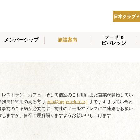
日本クラブメ
フード &
メンバーシップ
施設案内
ビバレッジ
THE NIPPON CLUB
メンバーシップの種
会員へのサービス
会員特典
入会方法
NEWS
類
、レストラン・カフェ、そして個室のご利用はまだ営業が開始してい
事務局に御用のある方は
info@nipponclub.org
までまずはお問い合わ
は事前のご予約が必要です。前述のメールアドレスにご連絡をお願い
けしますが、何卒ご理解賜りますようお願い申し上げます。