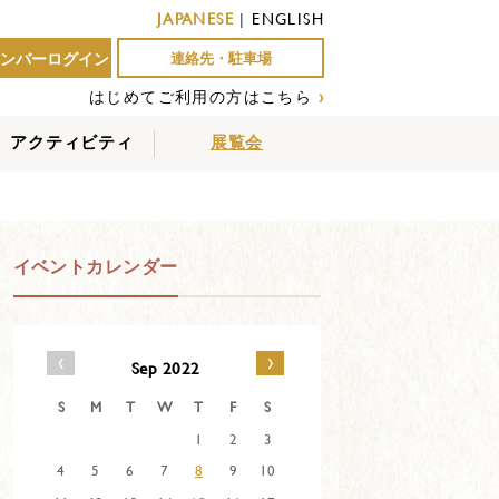
JAPANESE
|
ENGLISH
ンバーログイン
連絡先・駐車場
はじめてご利用の方はこちら
›
アクティビティ
展覧会
屋外アクティビティ
室内アクティビティ
EVENTS
イベントカレンダー
‹
›
Sep 2022
S
M
T
W
T
F
S
1
2
3
4
5
6
7
8
9
10